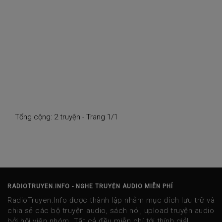
Tổng cộng: 2 truyện - Trang 1/1
RADIOTRUYEN.INFO - NGHE TRUYỆN AUDIO MIỄN PHÍ
RadioTruyen.Info được thành lập nhằm mục đích lưu trữ và
chia sẻ các bộ truyện audio, sách nói, upload truyện audio
bởi hội viên nhóm. Tất cả đều miễn phí tới thính giả!