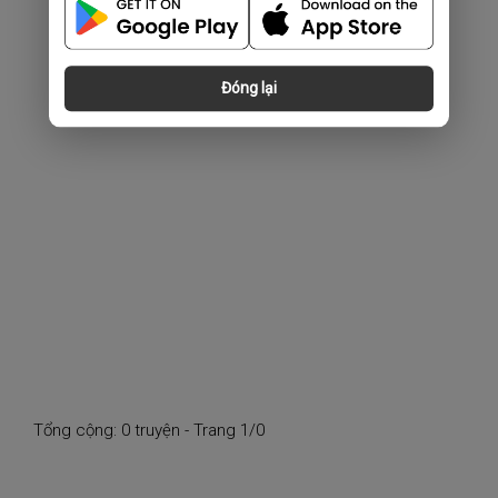
Đóng lại
Tổng cộng: 0 truyện - Trang 1/0