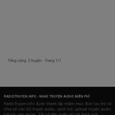
Tổng cộng: 2 truyện - Trang 1/1
RADIOTRUYEN.INFO - NGHE TRUYỆN AUDIO MIỄN PHÍ
RadioTruyen.Info được thành lập nhằm mục đích lưu trữ và
chia sẻ các bộ truyện audio, sách nói, upload truyện audio
bởi hội viên nhóm. Tất cả đều miễn phí tới thính giả!