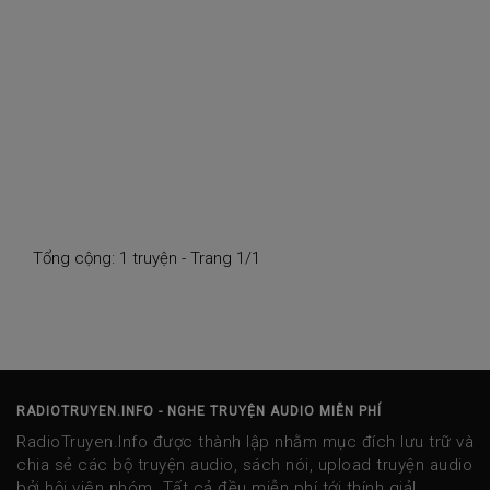
Tổng cộng: 1 truyện - Trang 1/1
RADIOTRUYEN.INFO - NGHE TRUYỆN AUDIO MIỄN PHÍ
RadioTruyen.Info được thành lập nhằm mục đích lưu trữ và
chia sẻ các bộ truyện audio, sách nói, upload truyện audio
bởi hội viên nhóm. Tất cả đều miễn phí tới thính giả!