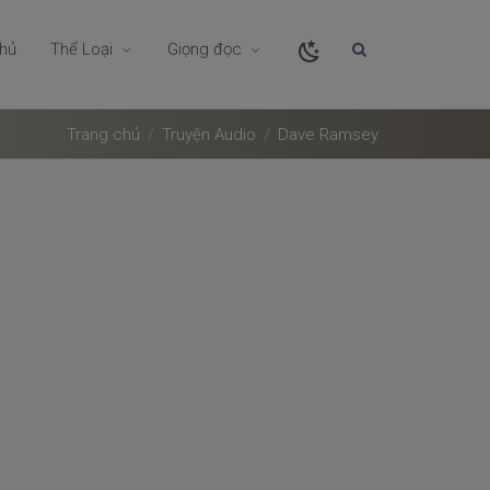
chủ
Thể Loại
Giọng đọc
Trang chủ
Truyện Audio
Dave Ramsey