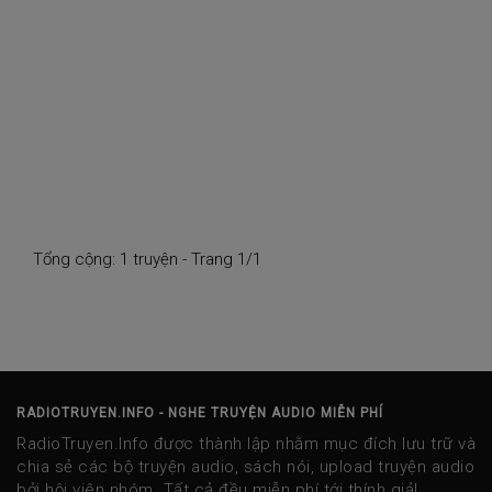
Tổng cộng: 1 truyện - Trang 1/1
RADIOTRUYEN.INFO - NGHE TRUYỆN AUDIO MIỄN PHÍ
RadioTruyen.Info được thành lập nhằm mục đích lưu trữ và
chia sẻ các bộ truyện audio, sách nói, upload truyện audio
bởi hội viên nhóm. Tất cả đều miễn phí tới thính giả!