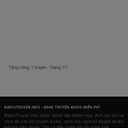
Tổng cộng: 1 truyện - Trang 1/1
RADIOTRUYEN.INFO - NGHE TRUYỆN AUDIO MIỄN PHÍ
RadioTruyen.Info được thành lập nhằm mục đích lưu trữ và
chia sẻ các bộ truyện audio, sách nói, upload truyện audio
bởi hội viên nhóm. Tất cả đều miễn phí tới thính giả!