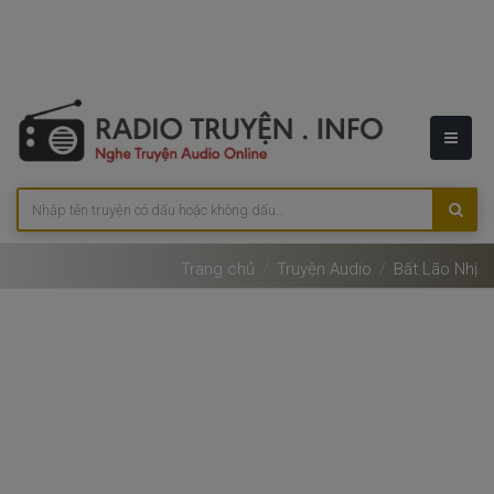
Trang chủ
Truyện Audio
Bất Lão Nhị