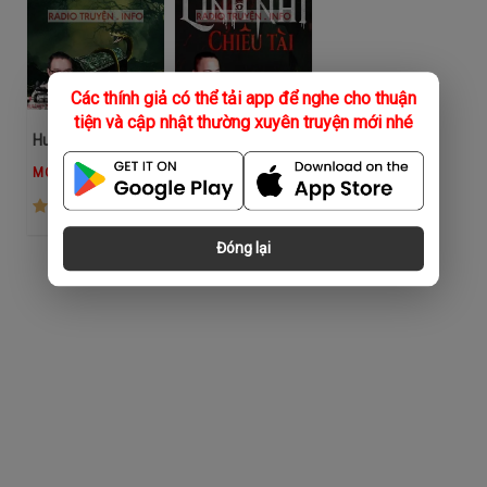
Các thính giả có thể tải app để nghe cho thuận
tiện và cập nhật thường xuyên truyện mới nhé
Huyết Thi Dưỡng Xà
Thất Linh Nhi Chiêu Tài
MC Nguyễn Huy
Quàng A Tũn
(170)
(270)
Đóng lại