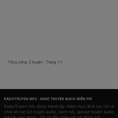
Tổng cộng: 2 truyện - Trang 1/1
RADIOTRUYEN.INFO - NGHE TRUYỆN AUDIO MIỄN PHÍ
RadioTruyen.Info được thành lập nhằm mục đích lưu trữ và
chia sẻ các bộ truyện audio, sách nói, upload truyện audio
bởi hội viên nhóm. Tất cả đều miễn phí tới thính giả!