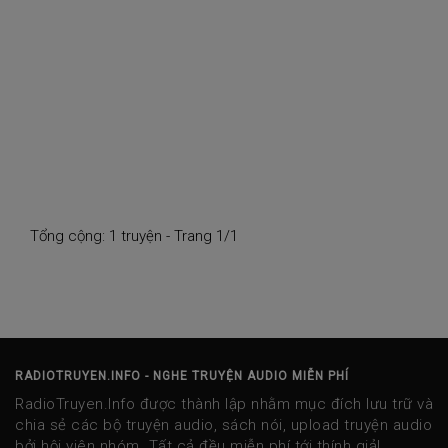
Tổng cộng: 1 truyện - Trang 1/1
RADIOTRUYEN.INFO - NGHE TRUYỆN AUDIO MIỄN PHÍ
RadioTruyen.Info được thành lập nhằm mục đích lưu trữ và
chia sẻ các bộ truyện audio, sách nói, upload truyện audio
bởi hội viên nhóm. Tất cả đều miễn phí tới thính giả!