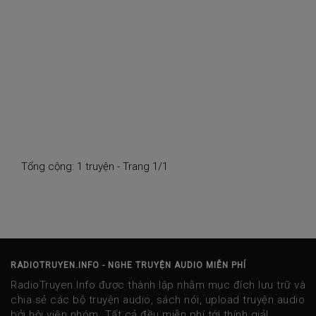
Tổng cộng: 1 truyện - Trang 1/1
RADIOTRUYEN.INFO - NGHE TRUYỆN AUDIO MIỄN PHÍ
RadioTruyen.Info được thành lập nhằm mục đích lưu trữ và
chia sẻ các bộ truyện audio, sách nói, upload truyện audio
bởi hội viên nhóm. Tất cả đều miễn phí tới thính giả!