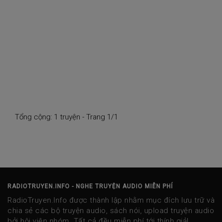
Tổng cộng: 1 truyện - Trang 1/1
RADIOTRUYEN.INFO - NGHE TRUYỆN AUDIO MIỄN PHÍ
RadioTruyen.Info được thành lập nhằm mục đích lưu trữ và
chia sẻ các bộ truyện audio, sách nói, upload truyện audio
bởi hội viên nhóm. Tất cả đều miễn phí tới thính giả!