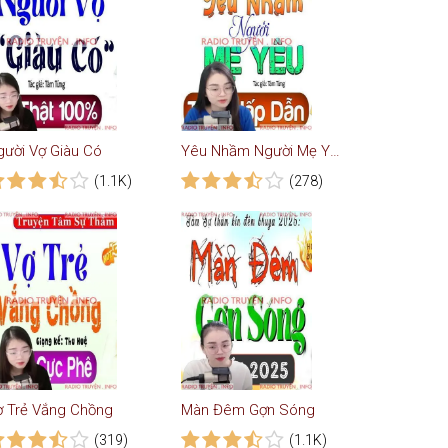
gười Vợ Giàu Có
Yêu Nhầm Người Mẹ Yêu
(1.1K)
(278)
ợ Trẻ Vắng Chồng
Màn Đêm Gợn Sóng
(319)
(1.1K)