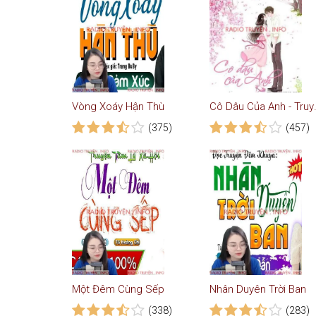
Vòng Xoáy Hận Thù
Cô Dâu Củ
(375)
(457)
Một Đêm Cùng Sếp
Nhân Duyên Trời Ban
(338)
(283)