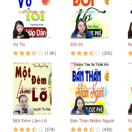
a Anh - Truyện Ngôn Tình
Vợ Tôi
Đổi Vợ
N
(1.0K)
(300)
Một Đêm Lầm Lỡ
Bán Thân Nhầm Người
V
(378)
(430)