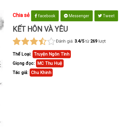
Chia sẻ
facebook
Messenger
Tweet
KẾT HÔN VÀ YÊU
Đánh giá:
3.4/5
từ
269
lượt
Thể Loại:
Truyện Ngôn Tình
Giọng đọc:
MC Thu Huệ
Tác giả:
Chu Khinh