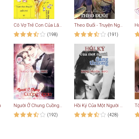
Cô Vợ Trẻ Con Của Lăng Thiếu Bá Đạo - Truyện Ngôn Tình
Theo Đuổi - Truyện Ngôn Tình
(198)
(191)
n
Người Ở Chung Cuồng Ngạo - Truyện Ngôn Tình
Hồi Ký Của Một Người Đáng Thương
(192)
(428)