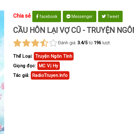
Chia sẻ
facebook
Messenger
Tweet
CẦU HÔN LẠI VỢ CŨ - TRUYỆN NGÔ
Đánh giá:
3.4/5
từ
196
lượt
Thể Loại:
Truyện Ngôn Tình
Giọng đọc:
MC Vị Hy
Tác giả:
RadioTruyen.Info