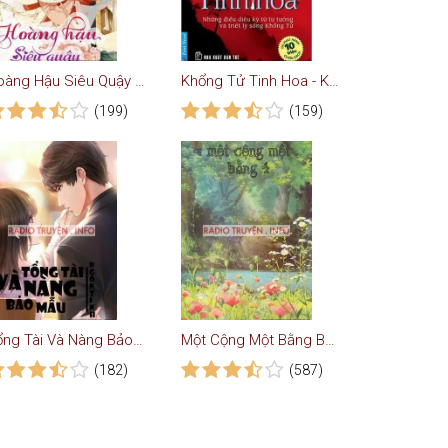
Hoàng Hậu Siêu Quậy - Truyện Ngôn Tình
Khổng Tử Tinh Hoa - Kỹ Năng Sống
(199)
(159)
Tổng Tài Và Nàng Bảo Mẫu - Truyện Ngôn Tình
Một Cộng Một Bằng Bốn - Truyện Ngôn Tình
(182)
(587)