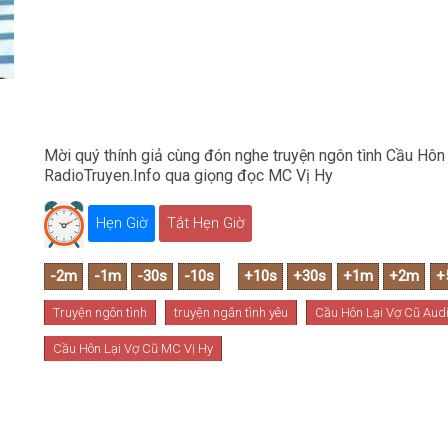
Mời quý thính giả cùng đón nghe truyện ngôn tình Cầu Hôn 
RadioTruyen.Info qua giọng đọc MC Vị Hy
Hẹn Giờ
Tắt Hẹn Giờ
Truyện ngôn tình
truyện ngắn tình yêu
Cầu Hôn Lại Vợ Cũ Aud
Cầu Hôn Lại Vợ Cũ MC Vị Hy