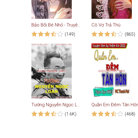
Bảo Bối Bé Nhỏ - Truyện Ngôn Tình
Cô Vợ Trả Thù
(149)
(865)
Tướng Nguyễn Ngọc Loan
Quần Em Đêm Tân Hô
(1.6K)
(468)