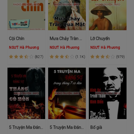
Cội Chín
Mưa Chảy Tràn Qua Mặt
Lỡ Chuyến
NSƯT Hà Phương
NSƯT Hà Phương
NSƯT Hà Phương
(827)
(1.1K)
(979)
5 Truyện Ma Đáng Nghe Vào Tháng 7 Cô Hồn
5 Truyện Ma Đáng Sợ Trong Tháng 7 Cô Hồn
Bố già