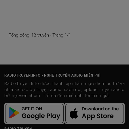
Tổng cộng: 13 truyện - Trang 1/1
RADIOTRUYEN.INFO - NGHE TRUYỆN AUDIO MIỄN PHÍ
RadioTruyen.Info được thành lập nhằm mục đích lưu trữ và
chia sẻ các bộ truyện audio, sách nói, upload truyện audio
bởi hội viên nhóm. Tất cả đều miễn phí tới thính giả!