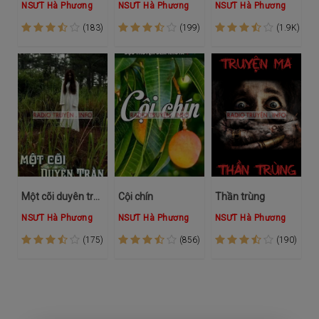
NSƯT Hà Phương
NSƯT Hà Phương
NSƯT Hà Phương
(183)
(199)
(1.9K)
Một cõi duyên trần
Cội chín
Thần trùng
NSƯT Hà Phương
NSƯT Hà Phương
NSƯT Hà Phương
(175)
(856)
(190)