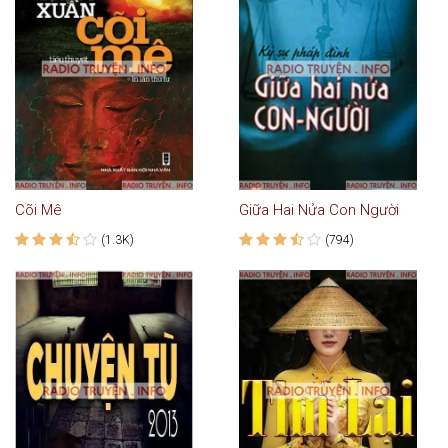
Cõi Mê
Giữa Hai Nửa Con Người
(1.3K)
(794)