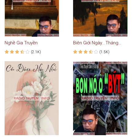
Nghề Gia Truyền
Biên Giới Ngày...Tháng...Năm
(2.1K)
(1.5K)