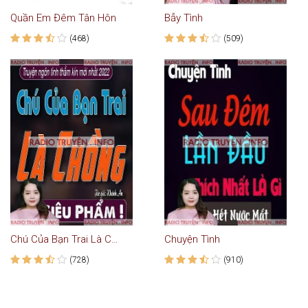
Quần Em Đêm Tân Hôn
Bẫy Tình
(468)
(509)
Chú Của Bạn Trai Là Chồng
Chuyện Tình
(728)
(910)