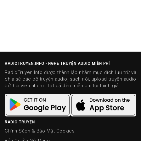
RADIOTRUYEN.INFO - NGHE TRUYỆN AUDIO MIỄN PHÍ
RadioTruyen.Info được thành lập nhằm mục đích lưu trữ và
chia sẻ các bộ truyện audio, sách nói, upload truyện audio
bởi hội viên nhóm. Tất cả đều miễn phí tới thính giả!
RADIO TRUYỆN
Chính Sách & Bảo Mật Cookies
Bản Quyền Nội Dung