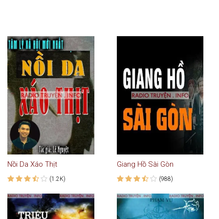
Nồi Da Xáo Thịt
Giang Hồ Sài Gòn
(1.2K)
(988)