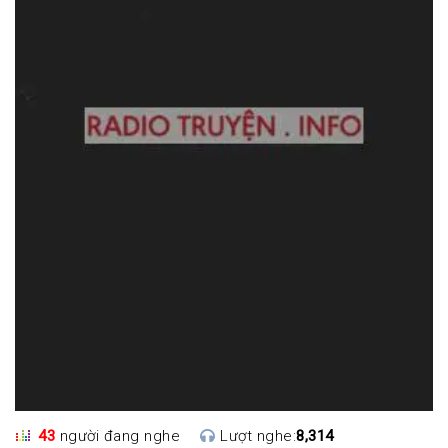
43
người đang nghe
Lượt nghe:
8,314