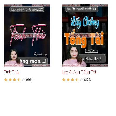
Tình Thù
Lấy Chồng Tổng Tài
(664)
(323)