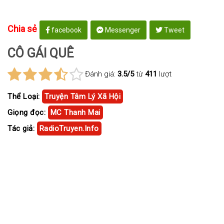
Chia sẻ
facebook
Messenger
Tweet
CÔ GÁI QUÊ
Đánh giá:
3.5/5
từ
411
lượt
Thể Loại:
Truyện Tâm Lý Xã Hội
Giọng đọc:
MC Thanh Mai
Tác giả:
RadioTruyen.Info