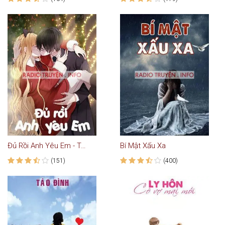
Đủ Rồi Anh Yêu Em - Truyện Ngôn Tình
Bí Mật Xấu Xa
(151)
(400)