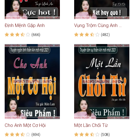
Định Mệnh Gặp Anh
Vụng Trộm Cùng Anh Thầy
(666)
(482)
Cho Anh Một Cơ Hội
Một Lần Chối Từ
(694)
(508)