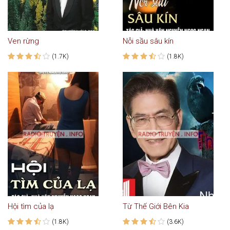
Ven rừng
Nỗi sầu sâu kín
(1.7K)
(1.8K)
Hội tìm của lạ
Từ Thế Giới Bên Kia
(1.8K)
(3.6K)