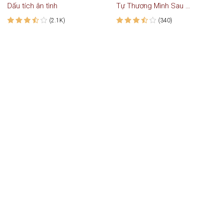
Dấu tích ân tình
Tự Thương Mình Sau Những Tháng Năm Thương Người
(2.1K)
(340)