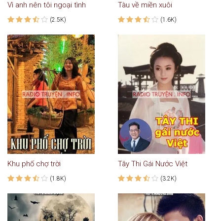
Vì anh nên tôi ngoại tình
Tàu về miền xuôi
(2.5K)
(1.6K)
Khu phố chợ trời
Tây Thi Gái Nước Việt
(1.8K)
(3.2K)