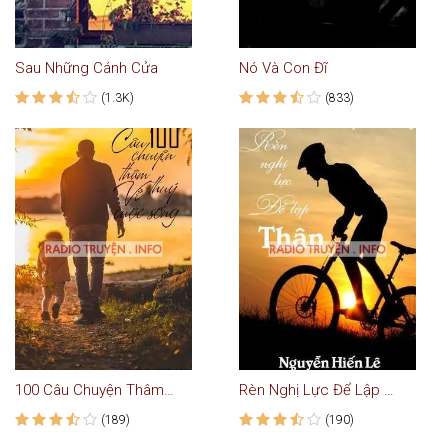
Sau Những Cánh Cửa
Nó Và Con Đĩ
(1.3K)
(833)
100 Câu Chuyện Thâm Thuý Về Cuộc Sống
Rèn Nghị Lực Để Lập Thân - Truyện Audio Hay
(189)
(190)