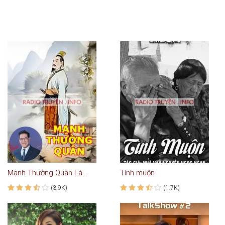
Mạnh Thường Quân Là Ai
Tình muộn
(3.9K)
(1.7K)