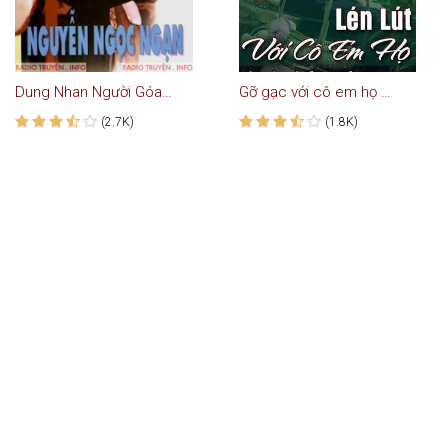
Dung Nhan Người Góa Phụ
Gỡ gạc với cô em họ có chồng
(2.7K)
(1.8K)