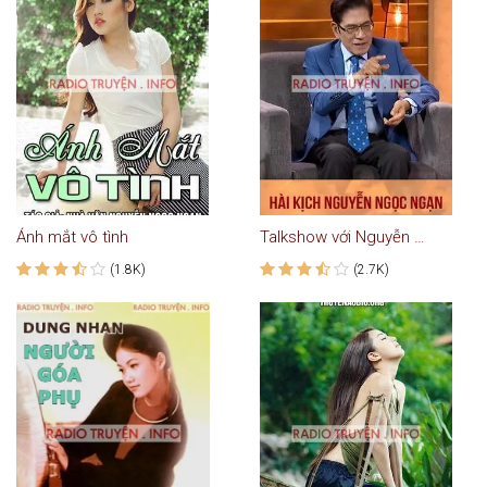
Ánh mắt vô tình
Talkshow với Nguyễn Ngọc Ngạn #2: Hài Kịch Paris By Night
(1.8K)
(2.7K)