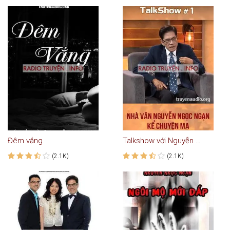
Đêm vắng
Talkshow với Nguyễn Ngọc Ngạn #1: Kể Truyện Ma
(2.1K)
(2.1K)