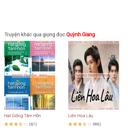
Truyện khác qua giọng đọc
Quỳnh Giang
Hạt Giống Tâm Hồn
Liên Hoa Lâu
(321)
(992)