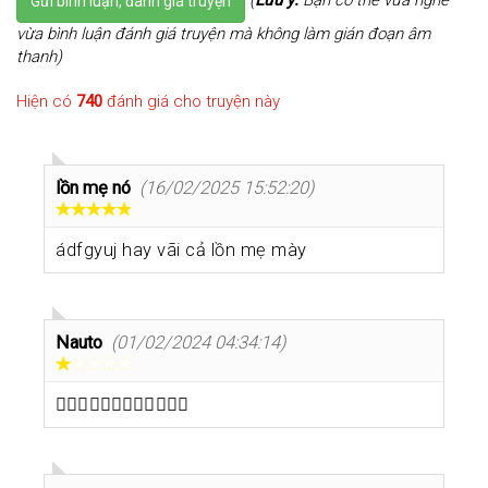
Gửi bình luận, đánh giá truyện
vừa bình luận đánh giá truyện mà không làm gián đoạn âm
thanh)
Hiện có
740
đánh giá cho truyện này
lồn mẹ nó
(16/02/2025 15:52:20)
ádfgyuj hay vãi cả lồn mẹ mày
Nauto
(01/02/2024 04:34:14)
👩‍❤️‍👨👩‍❤️‍👩👩‍❤️‍👩👩‍❤️‍👩