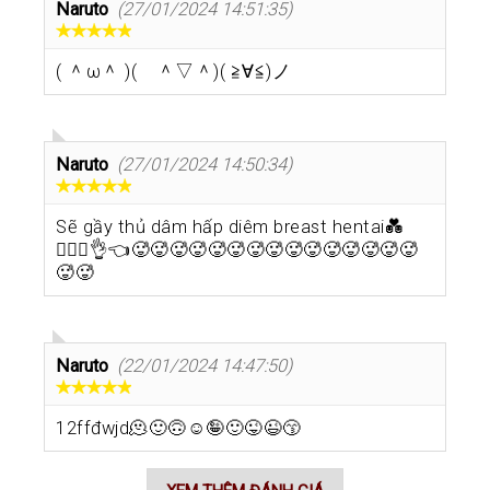
Naruto
(27/01/2024 14:51:35)
( ＾ω＾ )( ＾▽＾)( ≧∀≦)ノ
Naruto
(27/01/2024 14:50:34)
Sẽ gầy thủ dâm hấp diêm breast hentai💑
👩‍❤️‍👩👌👈🥵🥵🥵🥵🥵🥵🥵🥵🥵🥵🥵🥵🥵🥵🥵
🥵🥵
Naruto
(22/01/2024 14:47:50)
12ffđwjd🫠🙂🙃☺️🤪🙂😜😉😙