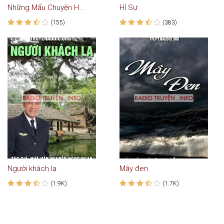
Những Mẩu Chuyện Hài Hước Trong Cách Kinh Doanh Của Người Do Thái
Hỉ Sự
(155)
(383)
Người khách lạ
Mây đen
(1.9K)
(1.7K)