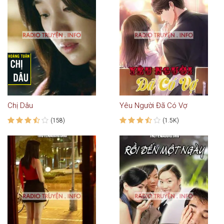
Chị Dâu
Yêu Người Đã Có Vợ
(158)
(1.5K)