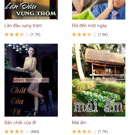
Lần đầu vụng trộm
Rồi đến một ngày
(1.7K)
(1.5K)
Bản chất của đĩ
Mái ấm
(460)
(1.7K)