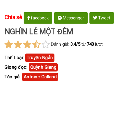
Chia sẻ
facebook
Messenger
Tweet
NGHÌN LẺ MỘT ĐÊM
Đánh giá:
3.4/5
từ
740
lượt
Thể Loại:
Truyện Ngắn
Giọng đọc:
Quỳnh Giang
Tác giả:
Antoine Galland