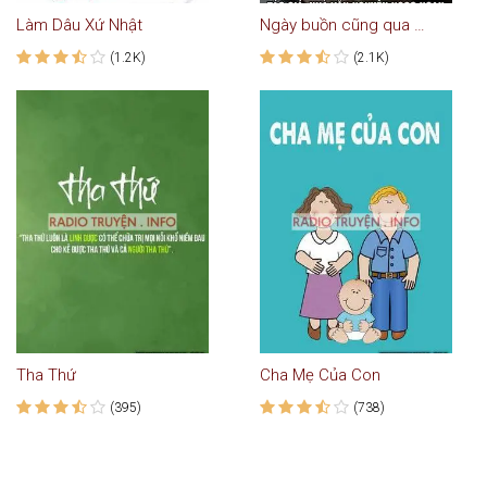
Làm Dâu Xứ Nhật
Ngày buồn cũng qua mau
(1.2K)
(2.1K)
Tha Thứ
Cha Mẹ Của Con
(395)
(738)