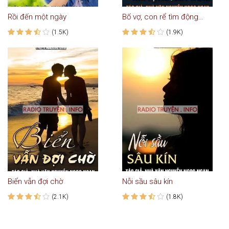
Rồi đến một ngày
Bố vợ, con rể tìm động hoa vàng
(1.5K)
(1.9K)
Biển vẫn đợi chờ
Nỗi sầu sâu kín
(2.1K)
(1.8K)