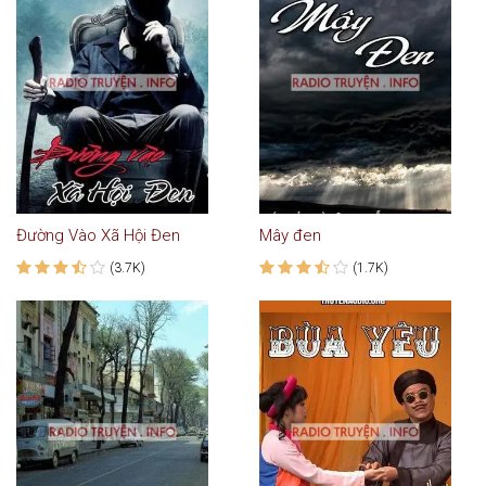
Đường Vào Xã Hội Đen
Mây đen
(3.7K)
(1.7K)