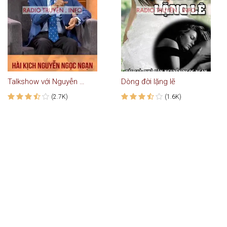
Talkshow với Nguyễn Ngọc Ngạn #2: Hài Kịch Paris By Night
Dòng đời lặng lẽ
(2.7K)
(1.6K)