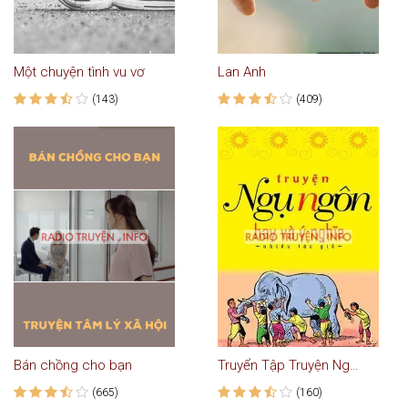
Một chuyện tình vu vơ
Lan Anh
(143)
(409)
Bán chồng cho bạn
Truyển Tập Truyện Ngụ Ngôn Hay Và Ý Nghĩa
(665)
(160)