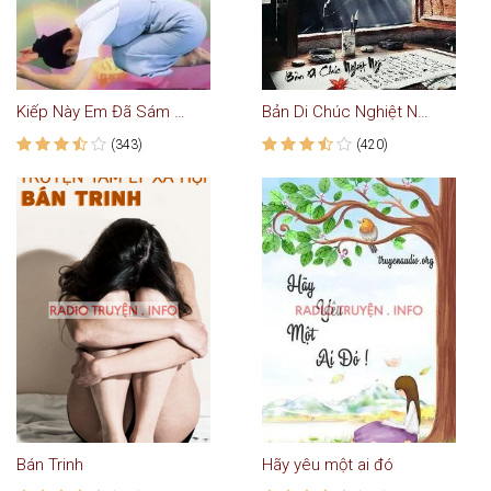
Kiếp Này Em Đã Sám Hối
Bản Di Chúc Nghiệt Ngã - Truyện Ngắn
(343)
(420)
Bán Trinh
Hãy yêu một ai đó