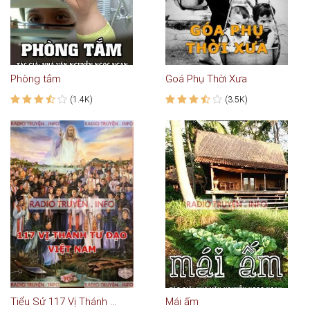
Phòng tắm
Goá Phụ Thời Xưa
(1.4K)
(3.5K)
Tiểu Sử 117 Vị Thánh Tử Đạo Việt Nam
Mái ấm