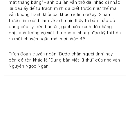
mất thăng bằng" - anh cứ lần vẫn thở dài nhắc đi nhắc 
lại câu ấy để tự trách mình đã biết trước như thế mà 
vẫn không tránh khỏi cái khúc rẽ tình cờ ấy. 3 năm 
trước tình cờ đi làm về anh nhìn thấy tờ bản thảo dở 
dang của Ly trên bàn ăn, gạch xóa xanh đỏ chằng 
chịt, anh tưởng vợ viết thư cho ai nhưng đọc kỹ thì hóa 
ra một chuyện ngắn mới mới nhập đề.
Trích đoạn truyện ngắn "Bước chân người tình" hay 
còn có tên khác là "Dựng bàn viết lữ thứ" của nhà văn 
Nguyễn Ngọc Ngạn