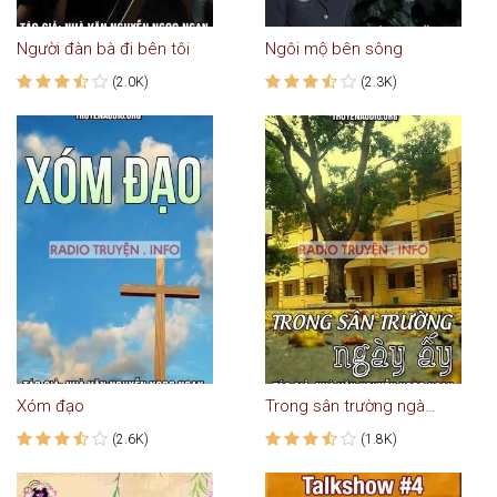
Người đàn bà đi bên tôi
Ngôi mộ bên sông
(2.0K)
(2.3K)
Xóm đạo
Trong sân trường ngày ấy
(2.6K)
(1.8K)