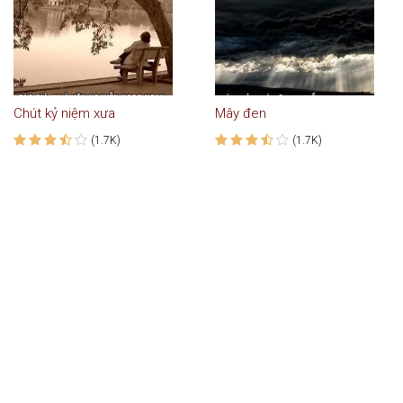
Chút kỷ niệm xưa
Mây đen
(1.7K)
(1.7K)