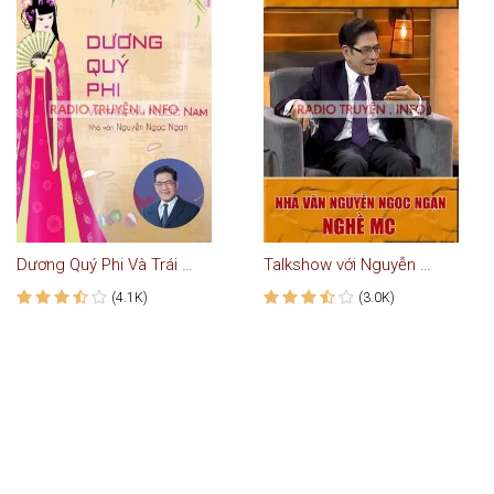
Dương Quý Phi Và Trái Vải Nước Nam
Talkshow với Nguyễn Ngọc Ngạn #4: Nghề MC
(4.1K)
(3.0K)