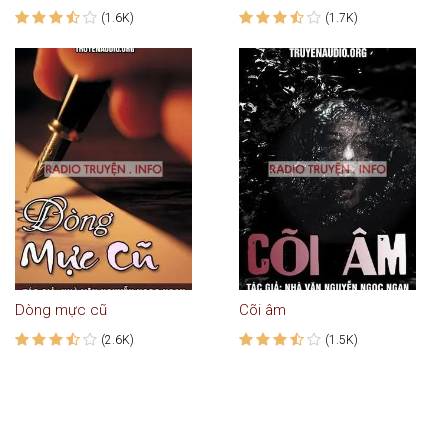
(1.6K)
(1.7K)
Dòng mực cũ
Cõi âm
(2.6K)
(1.5K)