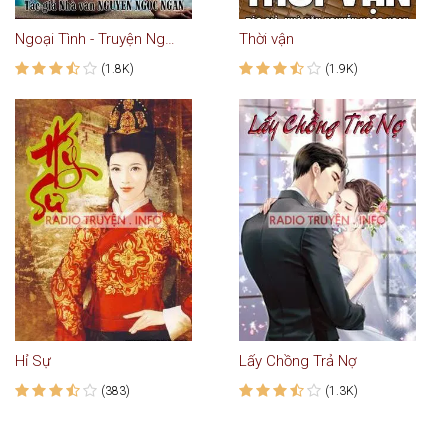
Ngoại Tình - Truyện Ngắn
Thời vận
(1.8K)
(1.9K)
Hỉ Sự
Lấy Chồng Trả Nợ
(383)
(1.3K)