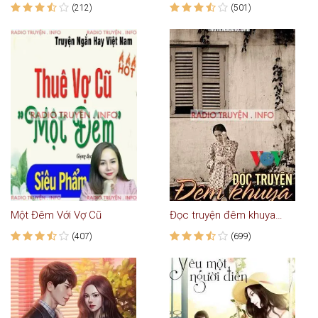
(212)
(501)
Một Đêm Với Vợ Cũ
Đọc truyện đêm khuya VOV (Tổng hợp - Phần 2)
(407)
(699)