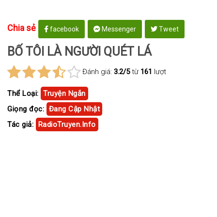
Chia sẻ
facebook
Messenger
Tweet
BỐ TÔI LÀ NGƯỜI QUÉT LÁ
Đánh giá:
3.2/5
từ
161
lượt
Thể Loại:
Truyện Ngắn
Giọng đọc:
Đang Cập Nhật
Tác giả:
RadioTruyen.Info