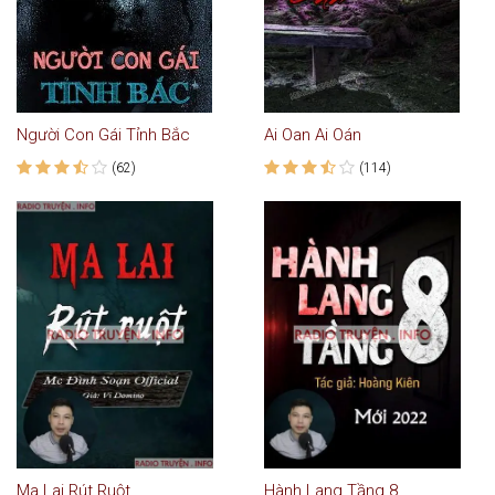
Người Con Gái Tỉnh Bắc
Ai Oan Ai Oán
(62)
(114)
Ma Lai Rút Ruột
Hành Lang Tầng 8