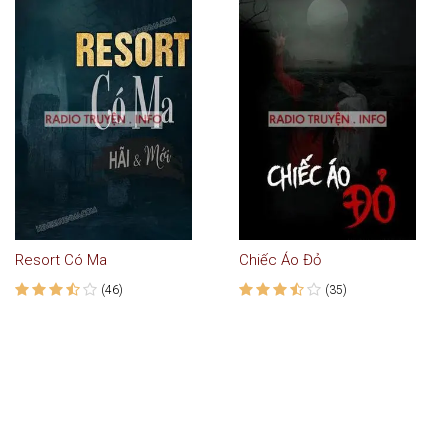
Resort Có Ma
Chiếc Áo Đỏ
(46)
(35)