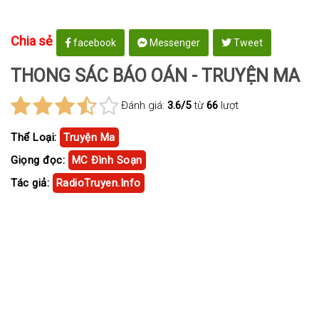
Chia sẻ
facebook
Messenger
Tweet
THONG SÁC BÁO OÁN - TRUYỆN MA
Đánh giá:
3.6/5
từ
66
lượt
Thể Loại:
Truyện Ma
Giọng đọc:
MC Đình Soạn
Tác giả:
RadioTruyen.Info