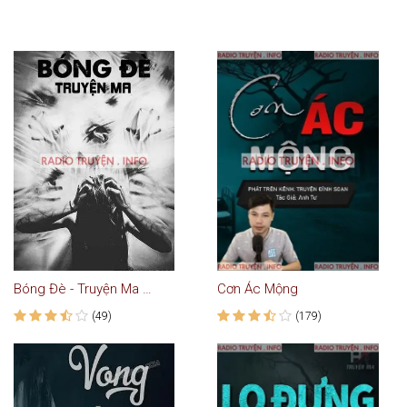
Bóng Đè - Truyện Ma Kinh Dị
Cơn Ác Mộng
(49)
(179)