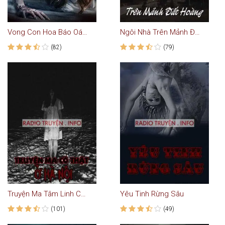
Vong Con Hoa Báo Oán - Truyện Ma
Ngôi Nhà Trên Mảnh Đất Hoang
(82)
(79)
Truyện Ma Tâm Linh Có Thật Ở Hà Nội
Yêu Tinh Rừng Sâu
(101)
(49)