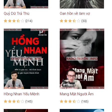
Quỷ Dữ Trả Thù
Oan hồn về làm vợ
(214)
(33)
Hồng Nhan Yểu Mệnh
Mang Mặt Người Âm
(145)
(165)