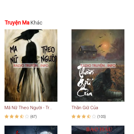
Truyện Ma
Khác
Mã Nữ Theo Người - Truyện Kinh Dị
Thần Giữ Của
(67)
(103)