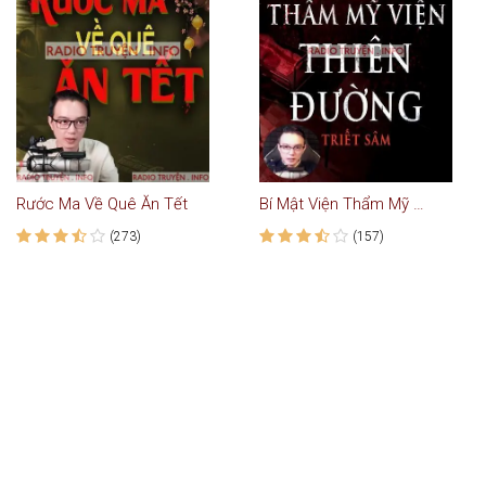
Rước Ma Về Quê Ăn Tết
Bí Mật Viện Thẩm Mỹ Thiên Đường
(273)
(157)