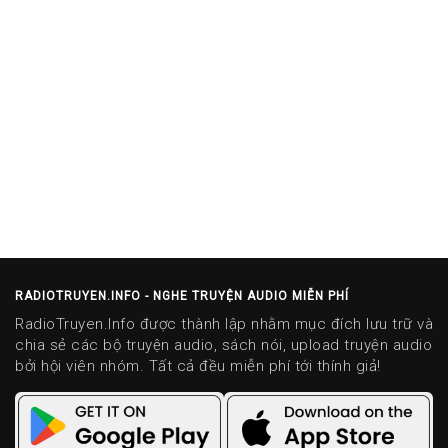
RADIOTRUYEN.INFO - NGHE TRUYỆN AUDIO MIỄN PHÍ
RadioTruyen.Info được thành lập nhằm mục đích lưu trữ và
chia sẻ các bộ truyện audio, sách nói, upload truyện audio
bởi hội viên nhóm. Tất cả đều miễn phí tới thính giả!