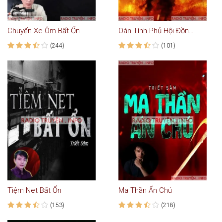
Chuyến Xe Ôm Bất Ổn
Oán Tình Phủ Hội Đồng Dinh
(244)
(101)
Tiệm Net Bất Ổn
Ma Thần Ấn Chú
(153)
(218)