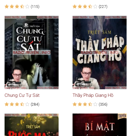
(115)
(227)
Chung Cư Tự Sát
Thầy Pháp Giang Hồ
(284)
(356)