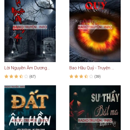
Lời Nguyền Âm Dương Hôn
Bao Hầu Quỷ - Truyện Ma
(67)
(39)