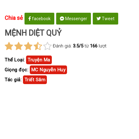
Chia sẻ
facebook
Messenger
Tweet
MỆNH DIỆT QUỶ
Đánh giá:
3.5/5
từ
166
lượt
Thể Loại:
Truyện Ma
Giọng đọc:
MC Nguyễn Huy
Tác giả:
Triết Sâm