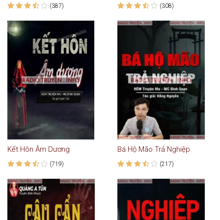
(387)
(308)
Kết Hôn Âm Dương
Bá Hộ Mão Trả Nghiệp
(719)
(217)