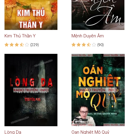
Kim Thủ Thần Y
Mệnh Duyên Âm
(229)
(90)
Lòng Dạ
Oan Nghiệt Mộ Quỷ