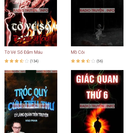
Tờ Vé Số Đẫm Máu
Mồ Côi
(134)
(56)