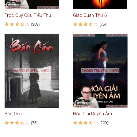
Tróc Quỷ Cứu Tiểu Thư
Giác Quan Thứ 6
(309)
(75)
Báo Oán
Hóa Giải Duyên Âm
(76)
(209)