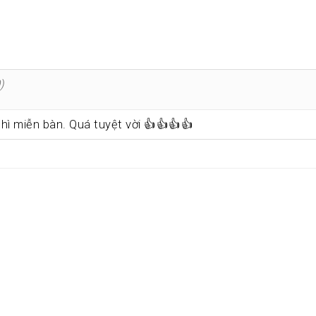
)
thì miễn bàn. Quá tuyệt vời 👍👍👍👍