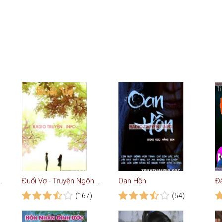
n Gặp Gỡ Định Mệnh
Đuổi Vợ - Truyện Ngôn Tình
Oan Hồn
Đ
(167)
(54)