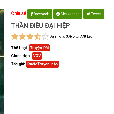
Chia sẻ
facebook
Messenger
Tweet
THẦN ĐIÊU ĐẠI HIỆP
Đánh giá:
3.4/5
từ
778
lượt
Thể Loại:
Truyện Dài
Giọng đọc:
VOV
Tác giả:
RadioTruyen.Info