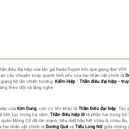
Thần điêu đại hiệp của tác giả RadioTruyen.Info qua giọng đọc VOV
 bạn câu chuyện xoay quanh tình yêu của hai nhân vật chính là 
D
iang hồ lẫn chiến trường. 
Kiếm Hiệp
 " 
Thần điêu đại hiệp - tru
cùng theo dõi và lắng nghe.
hiệp của 
Kim Dung
, còn có tên khác là 
Thần Điêu đại hiệp
. Tác 
 liên tục trong ba năm. 
Thần điêu hiệp lữ
 là phần hai trong bộ 
hi quân Mông Cổ đã lớn mạnh, tiêu diệt hầu hết châu Á, châu Âu,
hai nhân vật chính là 
Dương Quá
 và 
Tiểu Long Nữ
 giữa những 