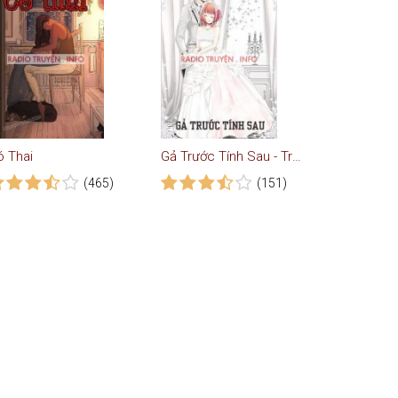
ó Thai
Gả Trước Tính Sau - Truyện Ngôn Tình
(465)
(151)