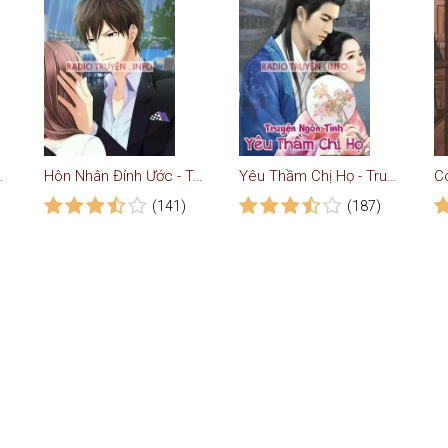
uyện Ngôn Tình
Hôn Nhân Đính Ước - Truyện Ngôn Tình
Yêu Thầm Chị Họ - Truyện Ngôn Tình
C
(141)
(187)