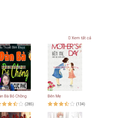
Xem tất cả
àn Bà Bỏ Chồng
Bên Mẹ
(285)
(134)