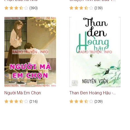
(390)
(239)
Người Mà Em Chọn
Than Đen Hoàng Hậu - Truyện Ngôn Tình
(216)
(209)