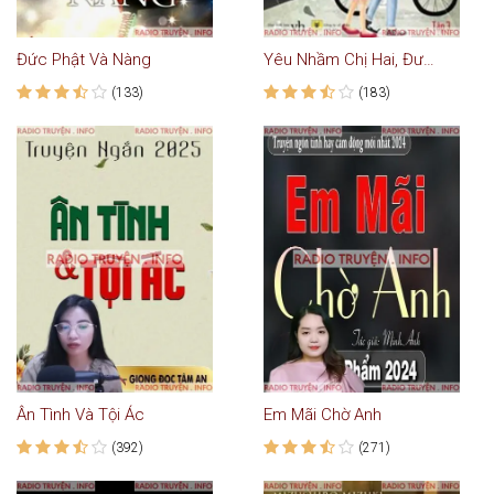
Đức Phật Và Nàng
Yêu Nhầm Chị Hai, Được Nhầm Em Gái 3
(133)
(183)
Ân Tình Và Tội Ác
Em Mãi Chờ Anh
(392)
(271)