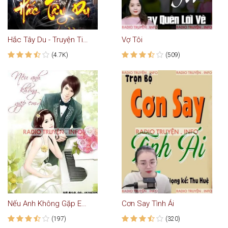
Hắc Tây Du - Truyện Tiên Hiệp
Vợ Tôi
(4.7K)
(509)
Nếu Anh Không Gặp Em - Truyện Ngôn Tình
Cơn Say Tình Ái
(197)
(320)