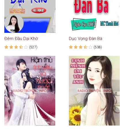
Đêm Đầu Dại Khờ
Dục Vọng Đàn Bà
(527)
(538)