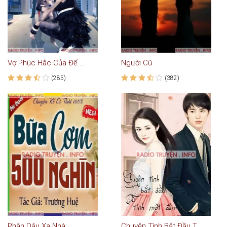
Vợ Phúc Hắc Của Đế Vương Hắc Đạo
Người Cũ
(285)
(382)
Phận Dâu Xa Nhà
Chuyện Tình Bắt Đầu Từ Tình Một Đêm - Truyện Ngôn Tình