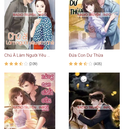
Chú À Làm Người Yêu Em Nhé - Truyện Ngôn Tình
Đứa Con Dư Thừa
(209)
(405)