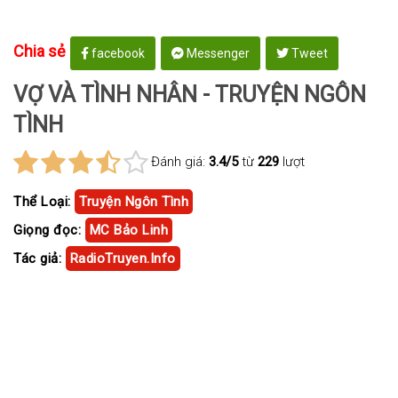
Chia sẻ
facebook
Messenger
Tweet
VỢ VÀ TÌNH NHÂN - TRUYỆN NGÔN
TÌNH
Đánh giá:
3.4/5
từ
229
lượt
Thể Loại:
Truyện Ngôn Tình
Giọng đọc:
MC Bảo Linh
Tác giả:
RadioTruyen.Info