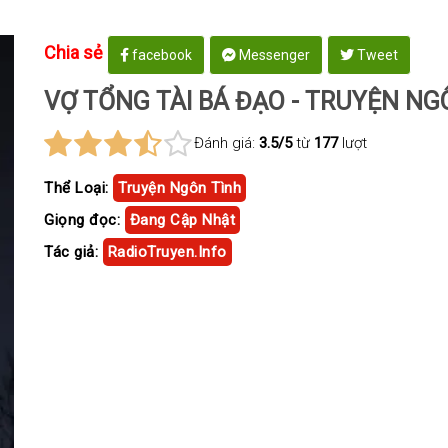
Chia sẻ
facebook
Messenger
Tweet
VỢ TỔNG TÀI BÁ ĐẠO - TRUYỆN NG
Đánh giá:
3.5/5
từ
177
lượt
Thể Loại:
Truyện Ngôn Tình
Giọng đọc:
Đang Cập Nhật
Tác giả:
RadioTruyen.Info