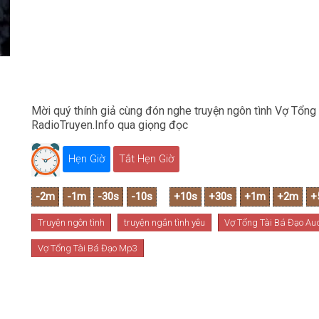
Mời quý thính giả cùng đón nghe truyện ngôn tình Vợ Tổng 
RadioTruyen.Info qua giọng đọc
Hẹn Giờ
Tắt Hẹn Giờ
Truyện ngôn tình
truyện ngắn tình yêu
Vợ Tổng Tài Bá Đạo Au
Vợ Tổng Tài Bá Đạo Mp3