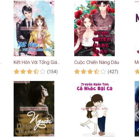
 Hội - Truyện Ngắn
Kết Hôn Với Tổng Giám Đốc - Truyện Ngôn Tình
Cuộc Chiến Nàng Dâu
M
(154)
(427)