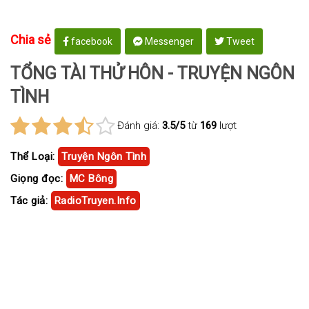
Chia sẻ
facebook
Messenger
Tweet
TỔNG TÀI THỬ HÔN - TRUYỆN NGÔN
TÌNH
Đánh giá:
3.5/5
từ
169
lượt
Thể Loại:
Truyện Ngôn Tình
Giọng đọc:
MC Bông
Tác giả:
RadioTruyen.Info