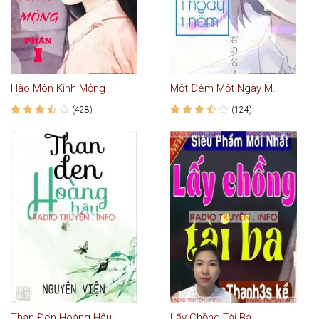
Hào Môn Kinh Mộng
Một Đêm Một Ngày Một Năm Cả Đời
(428)
(124)
Than Đen Hoàng Hậu - Truyện Ngôn Tình
Lấy Chồng Tài Ba