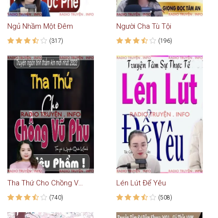
Ngủ Nhầm Một Đêm
Người Cha Tù Tội
(317)
(196)
Tha Thứ Cho Chồng Vũ Phu
Lén Lút Để Yêu
(740)
(508)