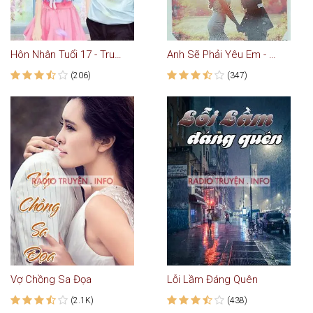
Hôn Nhân Tuổi 17 - Truyện Ngôn Tình
Anh Sẽ Phải Yêu Em - Truyện Ngôn Tình
(206)
(347)
Vợ Chồng Sa Đọa
Lỗi Lầm Đáng Quên
(2.1K)
(438)