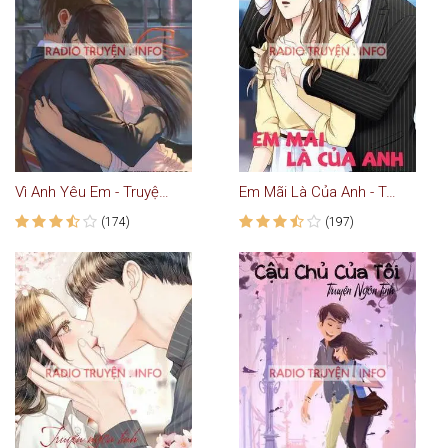
Vì Anh Yêu Em - Truyện Ngôn Tình
Em Mãi Là Của Anh - Truyện Teen
(174)
(197)