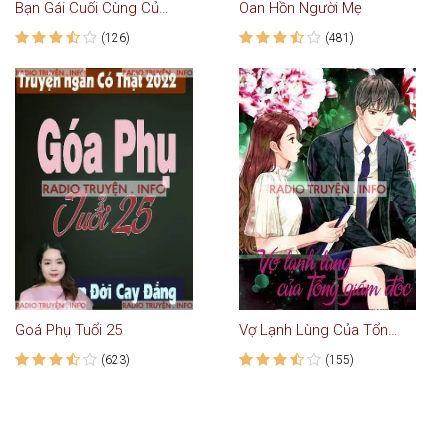
Bạn Gái Cuối Cùng Của Triệu Phú - Truyện Ngôn Tình
Oan Hồn Người Mẹ
(126)
(481)
Goá Phụ Tuổi 25
Vợ Lạnh Lùng Của Tổng Giám Đốc - Truyện Ngôn Tình
(623)
(155)