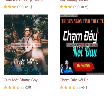
(210)
(895)
Cưới Một Chàng Say - Truyện Ngắn
Chạm Đáy Nỗi Đau
(201)
(642)