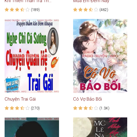
Khi Thiên Thần Trả Thù - Truyện Ngôn Tình
Mua Em Đêm Nay
(189)
(462)
Chuyện Trai Gái
Cô Vợ Bảo Bối
(270)
(1.3K)