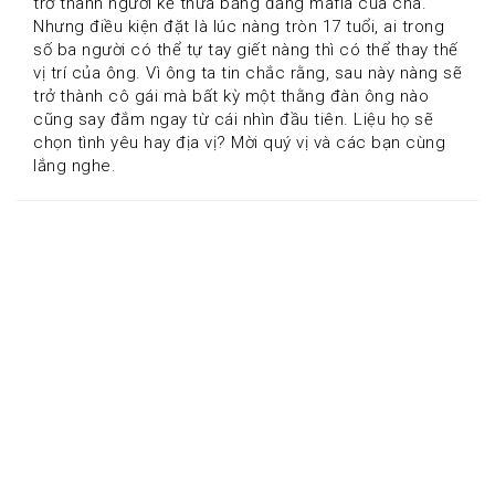
trở thành người kế thừa băng đảng mafia của cha. 
Nhưng điều kiện đặt là lúc nàng tròn 17 tuổi, ai trong 
số ba người có thể tự tay giết nàng thì có thể thay thế 
vị trí của ông. Vì ông ta tin chắc rằng, sau này nàng sẽ 
trở thành cô gái mà bất kỳ một thằng đàn ông nào 
cũng say đắm ngay từ cái nhìn đầu tiên. Liệu họ sẽ 
chọn tình yêu hay địa vị? Mời quý vị và các bạn cùng 
lắng nghe.