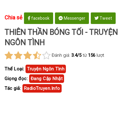
Chia sẻ
facebook
Messenger
Tweet
THIÊN THẦN BÓNG TỐI - TRUYỆN
NGÔN TÌNH
Đánh giá:
3.4/5
từ
156
lượt
Thể Loại:
Truyện Ngôn Tình
Giọng đọc:
Đang Cập Nhật
Tác giả:
RadioTruyen.Info