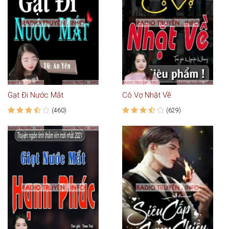
Gạt Đi Nước Mắt
Cô Vợ Nhặt Về
(460)
(629)