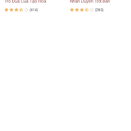
Trò Đùa Của Tạo Hoá
Nhân Duyên Trời Ban
(414)
(283)