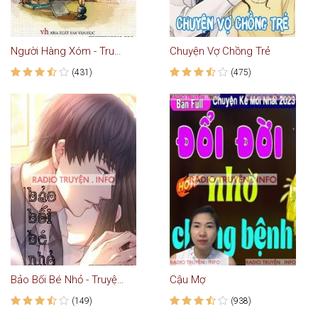
Người Hàng Xóm - Truyện ngắn hay của Nam Cao
Chuyện Vợ Chồng Trẻ
(431)
(475)
Bảo Bối Bé Nhỏ - Truyện Ngôn Tình
Cậu Mợ
(149)
(938)