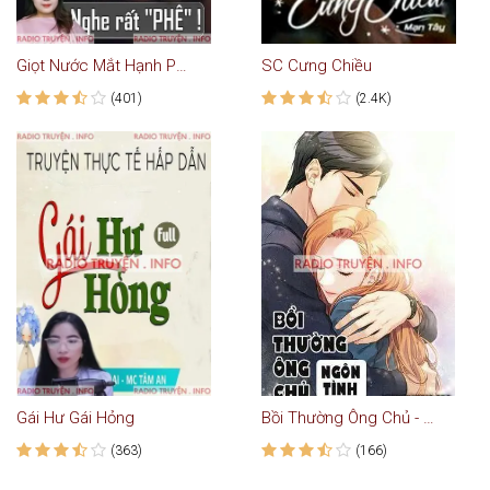
Giọt Nước Mắt Hạnh Phúc
SC Cưng Chiều
(401)
(2.4K)
Gái Hư Gái Hỏng
Bồi Thường Ông Chủ - Truyện Ngôn Tình
(363)
(166)