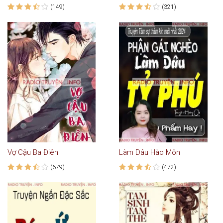
(149)
(321)
Vợ Cậu Ba Điên
Làm Dâu Hào Môn
(679)
(472)