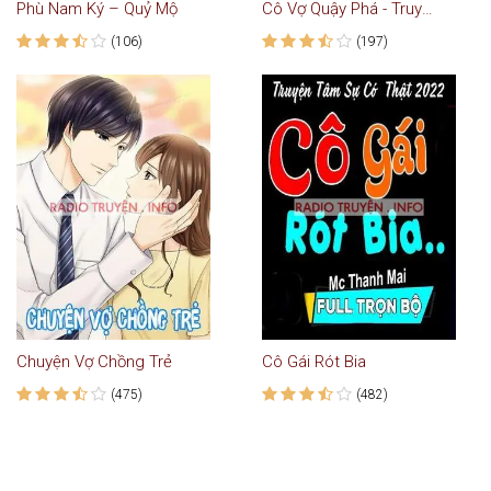
Phù Nam Ký – Quỷ Mộ
Cô Vợ Quậy Phá - Truyện Ngôn Tình
(106)
(197)
Chuyện Vợ Chồng Trẻ
Cô Gái Rót Bia
(475)
(482)