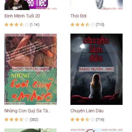
Định Mệnh Tuổi 20
Thói Đời
(1.1K)
(710)
Những Con Quỷ Sa Tăng Cô Đơn
Chuyện Làm Dâu
(352)
(716)