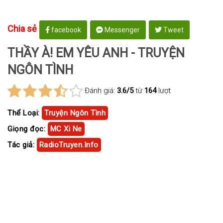
Chia sẻ
facebook
Messenger
Tweet
THẦY À! EM YÊU ANH - TRUYỆN
NGÔN TÌNH
Đánh giá:
3.6/5
từ
164
lượt
Thể Loại:
Truyện Ngôn Tình
Giọng đọc:
MC Xi Ne
Tác giả:
RadioTruyen.Info