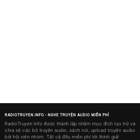
RADIOTRUYEN.INFO - NGHE TRUYỆN AUDIO MIỄN PHÍ
RadioTruyen.Info được thành lập nhằm mục đích lưu trữ và
chia sẻ các bộ truyện audio, sách nói, upload truyện audio
bởi hội viên nhóm. Tất cả đều miễn phí tới thính giả!