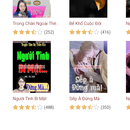
n nhé
Trong Chán Ngoài Thèm
Bể Khổ Cuộc Đời
(252)
(416)
Người Tình Bí Mật
Sếp À Đừng Mà
N
(488)
(350)