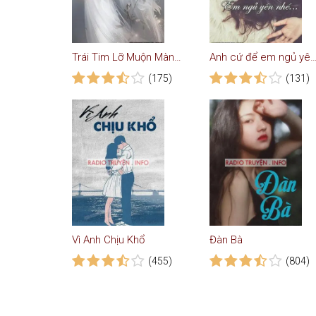
Trái Tim Lỡ Muộn Màng - Truyện Ngôn Tình
Anh cứ để em ngủ yê
(175)
(131)
Vì Anh Chịu Khổ
Đàn Bà
(455)
(804)