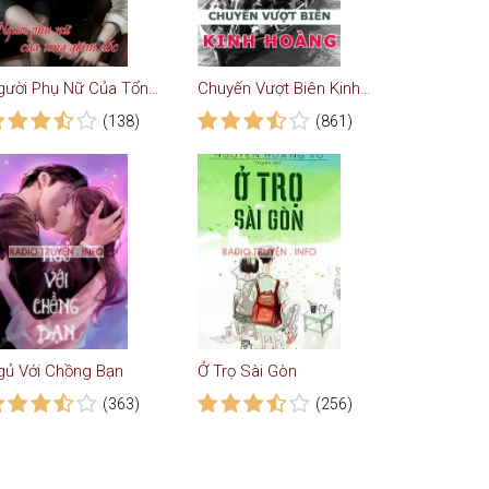
Người Phụ Nữ Của Tổng Giám Đốc
Chuyến Vượt Biên Kinh Hoàng
(138)
(861)
gủ Với Chồng Bạn
Ở Trọ Sài Gòn
(363)
(256)