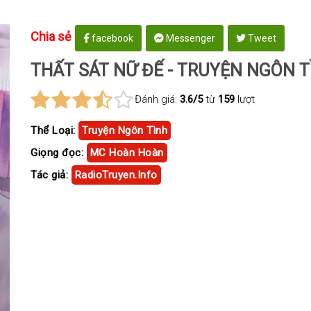
Chia sẻ
facebook
Messenger
Tweet
THẤT SÁT NỮ ĐẾ - TRUYỆN NGÔN T
Đánh giá:
3.6/5
từ
159
lượt
Thể Loại:
Truyện Ngôn Tình
Giọng đọc:
MC Hoàn Hoàn
Tác giả:
RadioTruyen.Info