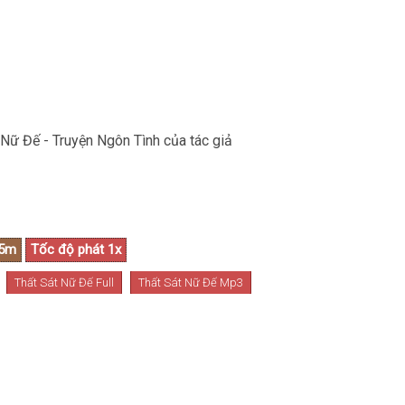
 Nữ Đế - Truyện Ngôn Tình của tác giả
Thất Sát Nữ Đế Full
Thất Sát Nữ Đế Mp3