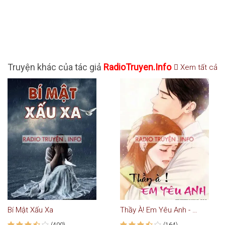
Truyện khác của tác giả
RadioTruyen.Info
Xem tất cả
Bí Mật Xấu Xa
Thầy À! Em Yêu Anh - Truyện Ngôn Tình
(400)
(164)