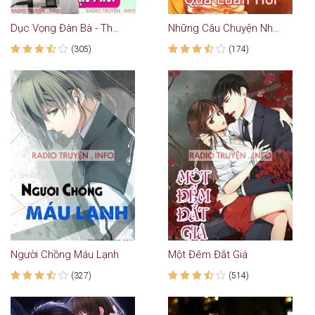
Dục Vọng Đàn Bà - Thu Huệ
Những Câu Chuyện Nhân Quả Luân Hồi Có Thật
(305)
(174)
Người Chồng Máu Lạnh
Một Đêm Đắt Giá
(327)
(514)