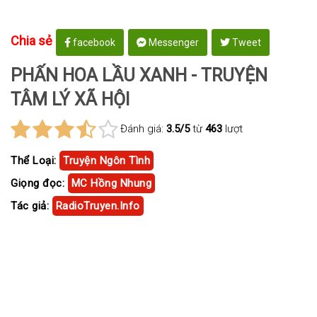
Chia sẻ
facebook
Messenger
Tweet
PHẤN HOA LẦU XANH - TRUYỆN
TÂM LÝ XÃ HỘI
Đánh giá:
3.5/5
từ
463
lượt
Thể Loại:
Truyện Ngôn Tình
Giọng đọc:
MC Hồng Nhung
Tác giả:
RadioTruyen.Info