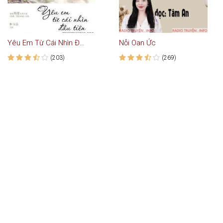
Yêu Em Từ Cái Nhìn Đầu Tiên - Truyện Ngôn Tình
Nỗi Oan Ức
(203)
(269)