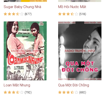
Sugar Baby Chung Nhà
Mồ Hôi Nước Mắt
(877)
(518)
Loan Mắt Nhung
Qua Một Đời Chồng
(792)
(692)