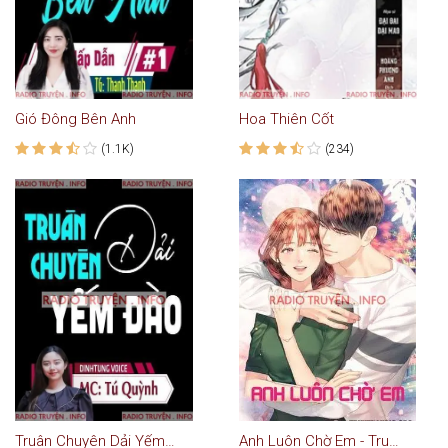
Gió Đông Bên Anh
Hoa Thiên Cốt
(1.1K)
(234)
Truân Chuyên Dải Yếm Đào
Anh Luôn Chờ Em - Truyện Ngôn Tình