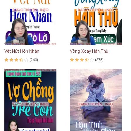
Vết Nứt Hôn Nhân
Vòng Xoáy Hận Thù
(260)
(375)