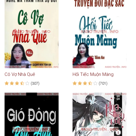
Cô Vợ Nhà Quê
Hối Tiếc Muộn Màng
(307)
(701)