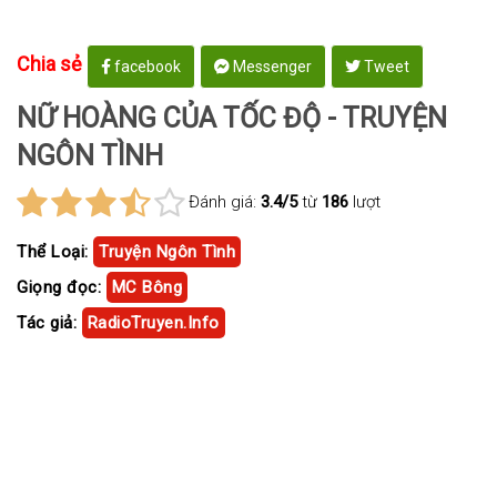
Chia sẻ
facebook
Messenger
Tweet
NỮ HOÀNG CỦA TỐC ĐỘ - TRUYỆN
NGÔN TÌNH
Đánh giá:
3.4/5
từ
186
lượt
Thể Loại:
Truyện Ngôn Tình
Giọng đọc:
MC Bông
Tác giả:
RadioTruyen.Info