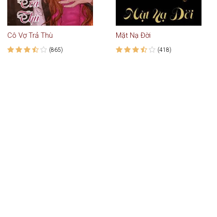
Cô Vợ Trả Thù
Mặt Nạ Đời
(865)
(418)