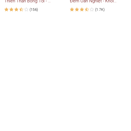
Thiên Thần Bóng Tối - Truyện Ngôn Tình
Đêm Oan Nghiệt - Khói Thuốc
(156)
(1.7K)