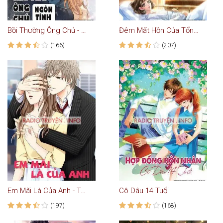
Bồi Thường Ông Chủ - Truyện Ngôn Tình
Đêm Mất Hồn Của Tổng Giám Đốc
(166)
(207)
Em Mãi Là Của Anh - Truyện Teen
Cô Dâu 14 Tuổi
(197)
(168)