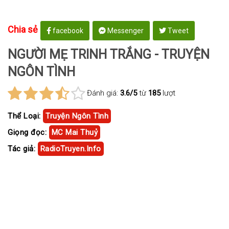
Chia sẻ
facebook
Messenger
Tweet
NGƯỜI MẸ TRINH TRẮNG - TRUYỆN
NGÔN TÌNH
Đánh giá:
3.6/5
từ
185
lượt
Thể Loại:
Truyện Ngôn Tình
Giọng đọc:
MC Mai Thuỷ
Tác giả:
RadioTruyen.Info