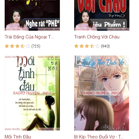
Trái Đắng Của Ngoại Tình
Tranh Chồng Với Cháu
(725)
(940)
Mối Tình Đầu
Bí Kíp Theo Đuổi Vợ - Truyện Ngôn Tình