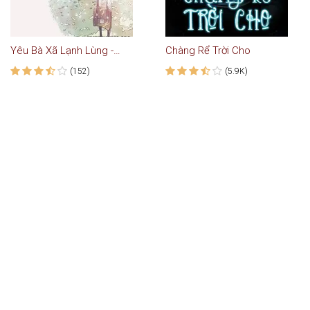
Yêu Bà Xã Lạnh Lùng - Truyện Ngôn Tình Hay Nhất
Chàng Rể Trời Cho
(152)
(5.9K)