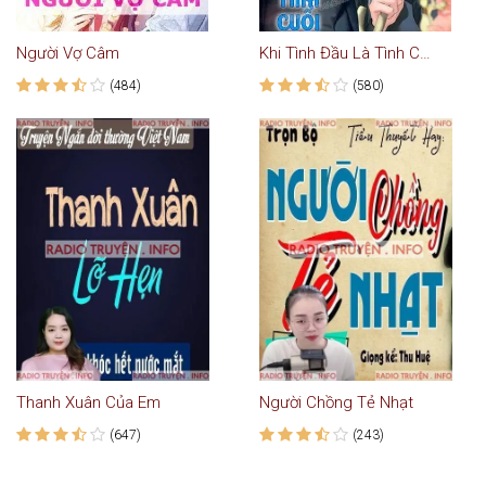
Người Vợ Câm
Khi Tình Đầu Là Tình Cuối
(484)
(580)
Thanh Xuân Của Em
Người Chồng Tẻ Nhạt
(647)
(243)