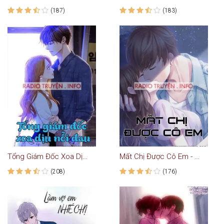
(187)
(183)
Tổng Giám Đốc Xoa Dịu Nỗi Đau - Truyện Ngôn Tình
Mất Chị Được Cô Em - Truyện Ngôn Tình
(208)
(176)