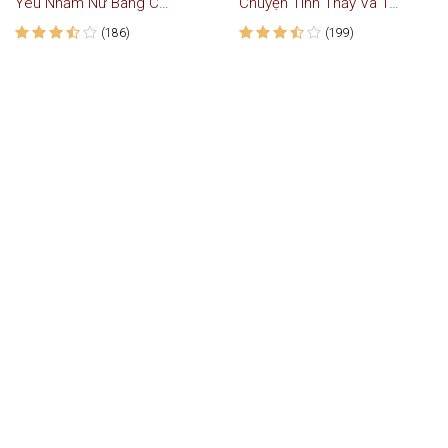
Yêu Nhầm Nữ Bang Chủ - Truyện Teen
Chuyện Tình Thấy Và Trò
(186)
(199)