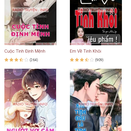
Cuộc Tình Định Mệnh
Em Về Tinh Khôi
(264)
(909)