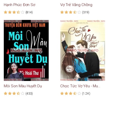
Hạnh Phúc Đơn Sơ
Vợ Trẻ Vắng Chồng
(814)
(319)
Môi Son Màu Huyết Dụ
Chọc Tức Vợ Yêu - Mua Một Tặng Một
(433)
(1.2K)