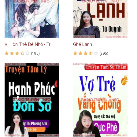
Vị Hôn Thê Bé Nhỏ - Truyện Ngôn Tình
Ghẻ Lạnh
(195)
(295)