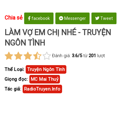
Chia sẻ
facebook
Messenger
Tweet
LÀM VỢ EM CHỊ NHÉ - TRUYỆN
NGÔN TÌNH
Đánh giá:
3.6/5
từ
201
lượt
Thể Loại:
Truyện Ngôn Tình
Giọng đọc:
MC Mai Thuỷ
Tác giả:
RadioTruyen.Info