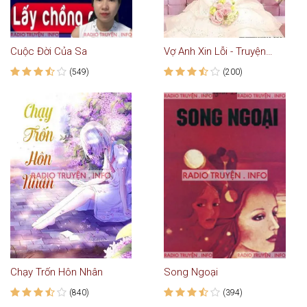
Cuộc Đời Của Sa
Vợ Anh Xin Lỗi - Truyện Ngôn Tình
(549)
(200)
Chạy Trốn Hôn Nhân
Song Ngoại
(840)
(394)