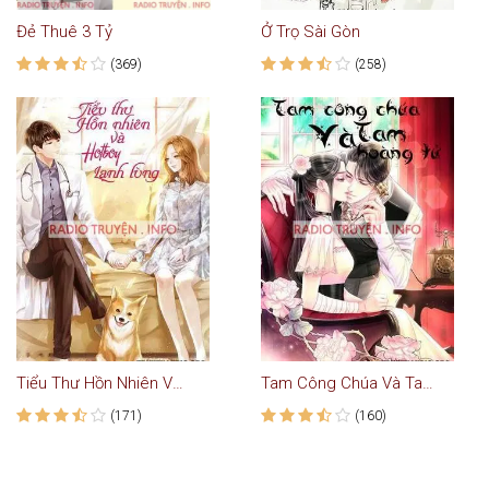
Đẻ Thuê 3 Tỷ
Ở Trọ Sài Gòn
(369)
(258)
Tiểu Thư Hồn Nhiên Và Hot Boy Lạnh Lùng
Tam Công Chúa Và Tam Hoàng Tử
(171)
(160)