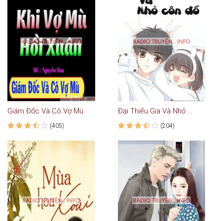
Giám Đốc Và Cô Vợ Mù
Đại Thiếu Gia Và Nhỏ Côn Đồ
(405)
(204)