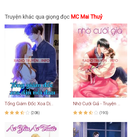
Truyện khác qua giọng đọc
MC Mai Thuỷ
Tổng Giám Đốc Xoa Dịu Nỗi Đau - Truyện Ngôn Tình
Nhờ Cưới Giả - Truyện Ngôn Tình
(208)
(193)