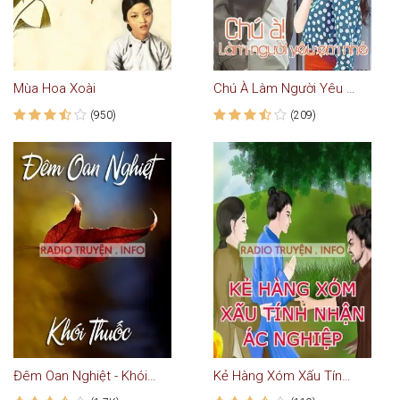
Mùa Hoa Xoài
Chú À Làm Người Yêu Em Nhé - Truyện Ngôn Tình
(950)
(209)
Đêm Oan Nghiệt - Khói Thuốc
Kẻ Hàng Xóm Xấu Tính Nhận Lấy Ác Nghiệp Đáng Đời