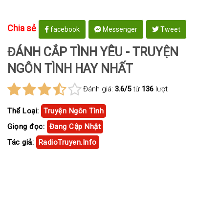
Chia sẻ
facebook
Messenger
Tweet
ĐÁNH CẮP TÌNH YÊU - TRUYỆN
NGÔN TÌNH HAY NHẤT
Đánh giá:
3.6/5
từ
136
lượt
Thể Loại:
Truyện Ngôn Tình
Giọng đọc:
Đang Cập Nhật
Tác giả:
RadioTruyen.Info