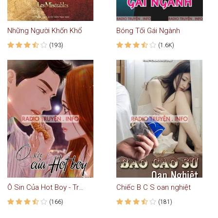
Những Người Khốn Khổ
Bóng Tối Gái Ngành
(193)
(1.6K)
Ô Sin Của Hot Boy - Truyện Ngôn Tình
Chiếc B C S oan nghiệt
(166)
(181)