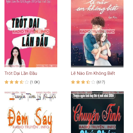
Trót Dại Lần Đầu
Lẽ Nào Em Không Biết
(1.0K)
(617)