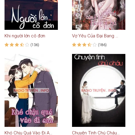
Khi người lớn cô đơn
Vợ Yêu Của Đại Bang Chủ - Truyện Teen
(136)
(186)
Khó Chịu Quá Vào Đi Anh
Chuyện Tình Chú Cháu - Truyện Ngôn Tình