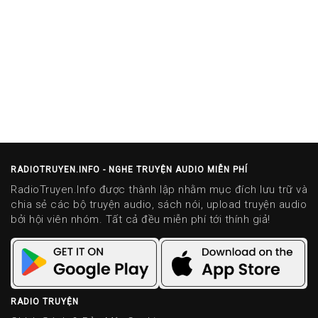
RADIOTRUYEN.INFO - NGHE TRUYỆN AUDIO MIỄN PHÍ
RadioTruyen.Info được thành lập nhằm mục đích lưu trữ và
chia sẻ các bộ truyện audio, sách nói, upload truyện audio
bởi hội viên nhóm. Tất cả đều miễn phí tới thính giả!
RADIO TRUYỆN