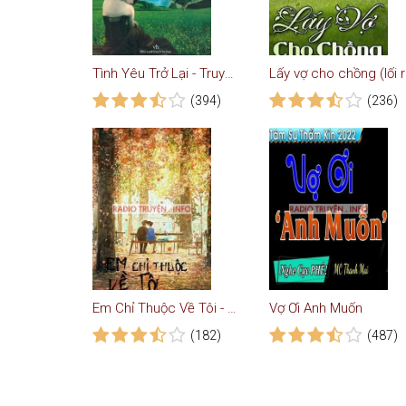
Tình Yêu Trở Lại - Truyện VOV
Lấ
(394)
(236)
Em Chỉ Thuộc Về Tôi - Truyện Teen
Vợ Ơi Anh Muốn
(182)
(487)