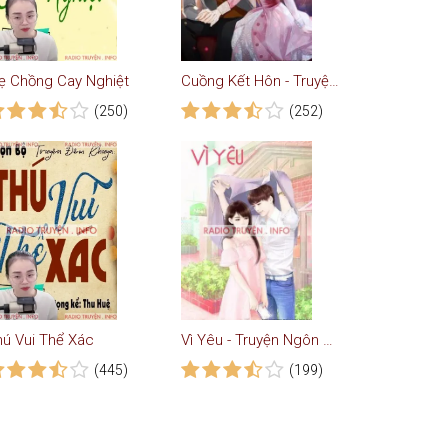
ẹ Chồng Cay Nghiệt
Cuồng Kết Hôn - Truyện Ngắn Tình Yêu
(250)
(252)
hú Vui Thể Xác
Vì Yêu - Truyện Ngôn Tình
(445)
(199)