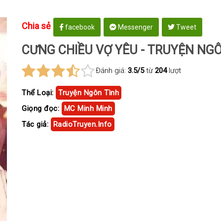
Chia sẻ
facebook
Messenger
Tweet
CƯNG CHIỀU VỢ YÊU - TRUYỆN NG
Đánh giá:
3.5/5
từ
204
lượt
Thể Loại:
Truyện Ngôn Tình
Giọng đọc:
MC Minh Minh
Tác giả:
RadioTruyen.Info