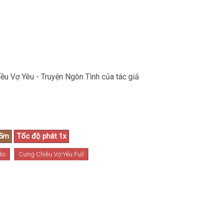
ều Vợ Yêu - Truyện Ngôn Tình của tác giả
io
Cưng Chiều Vợ Yêu Full