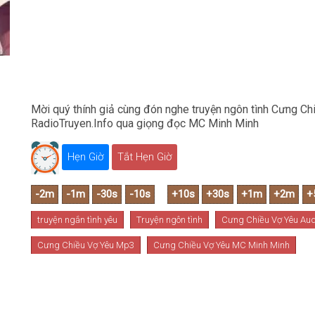
Mời quý thính giả cùng đón nghe truyện ngôn tình Cưng Chi
RadioTruyen.Info qua giọng đọc MC Minh Minh
Hẹn Giờ
Tắt Hẹn Giờ
truyện ngắn tình yêu
Truyện ngôn tình
Cưng Chiều Vợ Yêu Aud
Cưng Chiều Vợ Yêu Mp3
Cưng Chiều Vợ Yêu MC Minh Minh