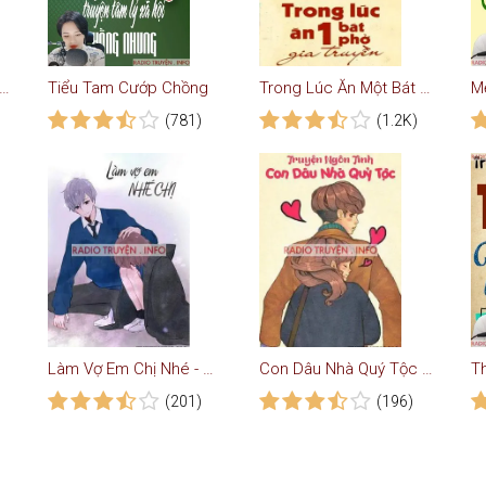
y vợ cho chồng (lối rẽ)
Tiểu Tam Cướp Chồng
Trong Lúc Ăn Một Bát Phở Gia Truyền
M
(781)
(1.2K)
Làm Vợ Em Chị Nhé - Truyện Ngôn Tình
Con Dâu Nhà Quý Tộc - Truyện Ngôn Tình
T
(201)
(196)