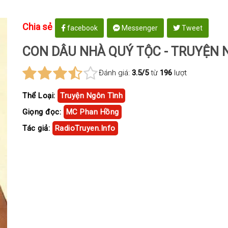
Chia sẻ
facebook
Messenger
Tweet
CON DÂU NHÀ QUÝ TỘC - TRUYỆN 
Đánh giá:
3.5/5
từ
196
lượt
Thể Loại:
Truyện Ngôn Tình
Giọng đọc:
MC Phan Hồng
Tác giả:
RadioTruyen.Info