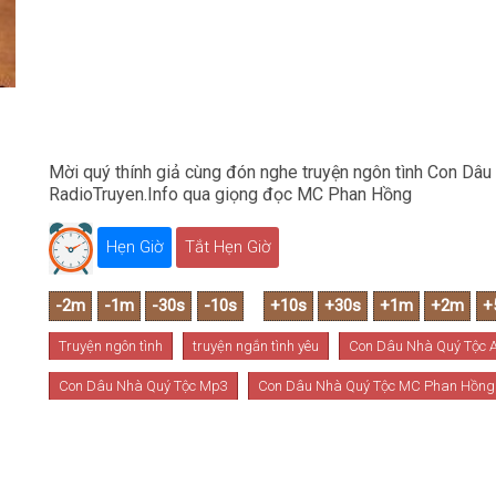
Mời quý thính giả cùng đón nghe truyện ngôn tình Con Dâu
RadioTruyen.Info qua giọng đọc MC Phan Hồng
Hẹn Giờ
Tắt Hẹn Giờ
Truyện ngôn tình
truyện ngắn tình yêu
Con Dâu Nhà Quý Tộc 
Con Dâu Nhà Quý Tộc Mp3
Con Dâu Nhà Quý Tộc MC Phan Hồng