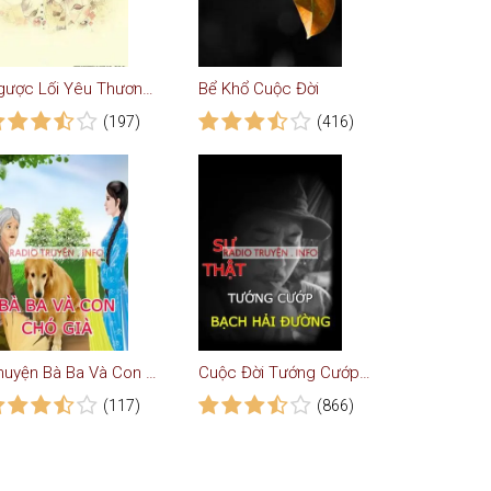
Ngược Lối Yêu Thương - Truyện Ngôn Tình
Bể Khổ Cuộc Đời
(197)
(416)
Chuyện Bà Ba Và Con Cho Vàng Tội Nghiệp
Cuộc Đời Tướng Cướp Bạch Hải Đường
(117)
(866)