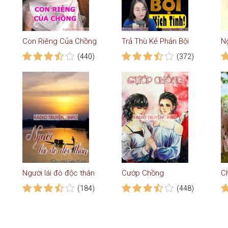
Con Riêng Của Chồng
Trả Thù Kẻ Phản Bội
(440)
(372)
Người lái đò độc thân
Cướp Chồng
(184)
(448)