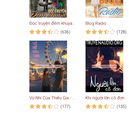
Đọc truyện đêm khuya VOV (Chọn lọc - Phần 1)
Blog Radio
(636)
(128)
Vợ Nhí Của Thiếu Gia - Truyện Ngôn Tình
Khi người lớn cô đơn
(177)
(135)