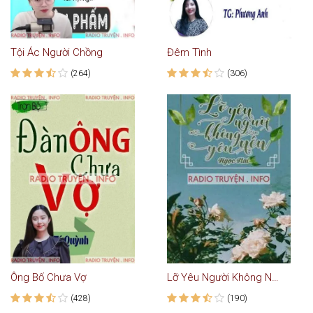
Tội Ác Người Chồng
Đêm Tình
(264)
(306)
Ông Bố Chưa Vợ
Lỡ Yêu Người Không Nên Yêu
(428)
(190)