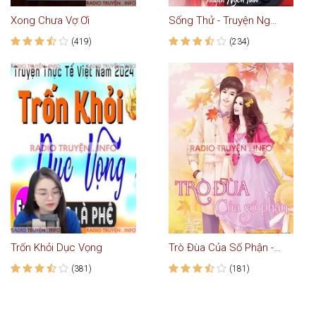
Xong Chưa Vợ Ơi
Sống Thử - Truyện Ngắn Tình Yêu
(419)
(234)
Trốn Khỏi Dục Vọng
Trò Đùa Của Số Phận - Truyện Ngôn Tình
(381)
(181)