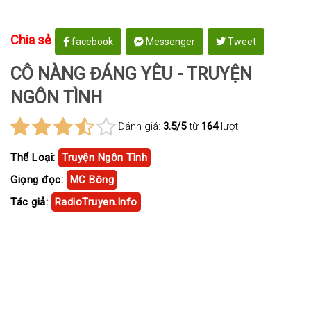
Chia sẻ
facebook
Messenger
Tweet
CÔ NÀNG ĐÁNG YÊU - TRUYỆN
NGÔN TÌNH
Đánh giá:
3.5/5
từ
164
lượt
Thể Loại:
Truyện Ngôn Tình
Giọng đọc:
MC Bông
Tác giả:
RadioTruyen.Info