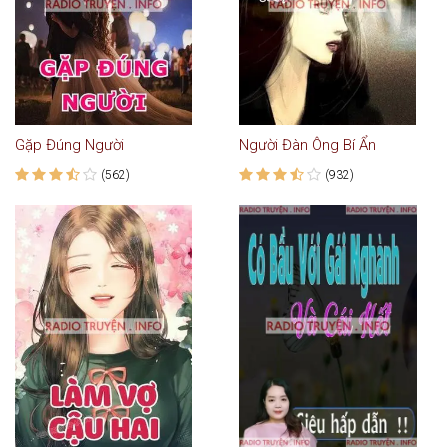
Gặp Đúng Người
Người Đàn Ông Bí Ẩn
(562)
(932)