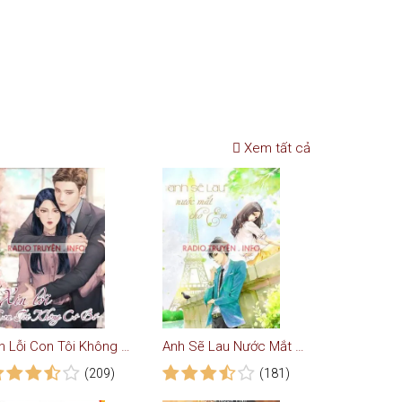
Xem tất cả
Xin Lỗi Con Tôi Không Có Bố
Anh Sẽ Lau Nước Mắt Cho Em - Truyện Ngôn Tình
(209)
(181)