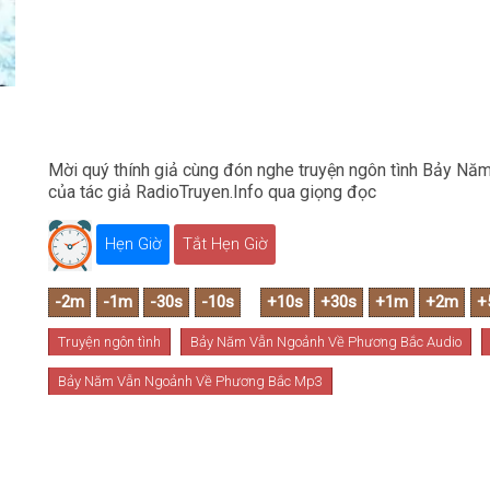
Mời quý thính giả cùng đón nghe truyện ngôn tình Bảy N
của tác giả RadioTruyen.Info qua giọng đọc
Hẹn Giờ
Tắt Hẹn Giờ
Truyện ngôn tình
Bảy Năm Vẫn Ngoảnh Về Phương Bắc Audio
Bảy Năm Vẫn Ngoảnh Về Phương Bắc Mp3