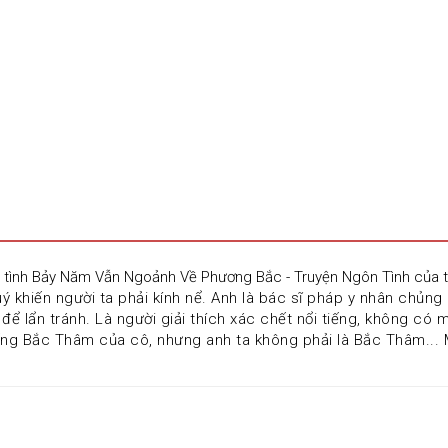
n tình Bảy Năm Vẫn Ngoảnh Về Phương Bắc - Truyện Ngôn Tình của t
ý khiến người ta phải kính nể. Anh là bác sĩ pháp y nhân chủng
để lẩn tránh. Là người giải thích xác chết nổi tiếng, không có 
ng Bắc Thâm của cô, nhưng anh ta không phải là Bắc Thâm... M