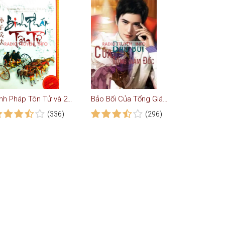
Binh Pháp Tôn Tử và 200 trận đánh nổi tiếng
Bảo Bối Của Tổng Giám Đốc - Truyện Ngôn Tình
(336)
(296)