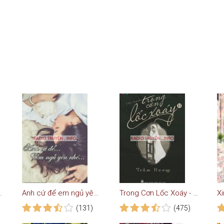
- Truyện Audio Hay
Anh cứ để em ngủ yên nhé
Trong Cơn Lốc Xoáy - Truyện VOV
(131)
(475)