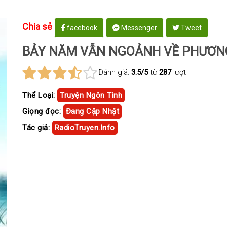
Chia sẻ
facebook
Messenger
Tweet
BẢY NĂM VẪN NGOẢNH VỀ PHƯƠNG
Đánh giá:
3.5/5
từ
287
lượt
Thể Loại:
Truyện Ngôn Tình
Giọng đọc:
Đang Cập Nhật
Tác giả:
RadioTruyen.Info