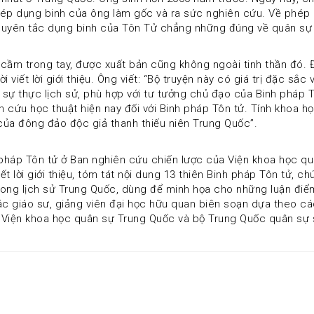
ép dụng binh của ông làm gốc và ra sức nghiên cứu. Về phép ô
uyên tắc dụng binh của Tôn Tử chẳng những đúng về quân sự mà
ầm trong tay, được xuất bản cũng không ngoài tinh thần đó. Đ
viết lời giới thiệu. Ông viết: “Bộ truyện này có giá trị đặc sắc
sự thực lịch sử, phù hợp với tư tưởng chủ đạo của Binh pháp Tô
n cứu học thuật hiện nay đối với Binh pháp Tôn tử. Tính khoa họ
 của đông đảo độc giả thanh thiếu niên Trung Quốc”.
pháp Tôn tử ở Ban nghiên cứu chiến lược của Viện khoa học qu
lời giới thiệu, tóm tát nội dung 13 thiên Binh pháp Tôn tử, chú 
trong lịch sử Trung Quốc, dùng để minh họa cho những luận điể
ác giáo sư, giảng viên đại học hữu quan biên soạn dựa theo cá
ủa Viện khoa học quân sự Trung Quốc và bộ Trung Quốc quân sự 