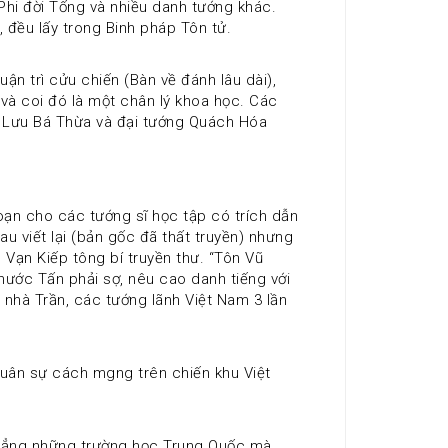
Phi đời Tống và nhiều danh tướng khác. 
 đều lấy trong Binh pháp Tôn tử.
n trì cửu chiến (Bàn về đánh lâu dài), 
à coi đó là một chân lý khoa học. Các 
i Lưu Bá Thừa và đại tướng Quách Hóa 
oạn cho các tướng sĩ học tập có trích dẫn 
u viết lại (bản gốc đã thất truyền) nhưng 
Vạn Kiếp tông bí truyền thư. “Tôn Vũ 
ớc Tấn phải sợ, nêu cao danh tiếng với 
 nhà Trần, các tướng lãnh Việt Nam 3 lần 
quân sự cách mgng trên chiến khu Việt 
chẳng những trường học Trung Quốc mà 