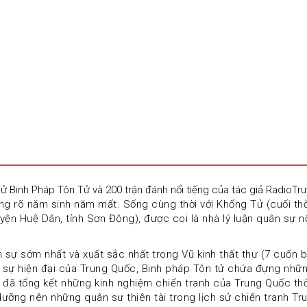
sử Binh Pháp Tôn Tử và 200 trận đánh nổi tiếng của tác giả RadioTr
ông rõ năm sinh năm mất. Sống cùng thời với Khổng Tử (cuối th
yện Huệ Dân, tỉnh Sơn Đông), được coi là nhà lý luận quân sự nổ
 sự sớm nhất và xuất sắc nhất trong Vũ kinh thất thư (7 cuốn bi
ự hiện đại của Trung Quốc, Binh pháp Tôn tử chứa đựng những 
 đã tổng kết những kinh nghiệm chiến tranh của Trung Quốc thời
dưỡng nên những quân sư thiên tài trong lịch sử chiến tranh Tr