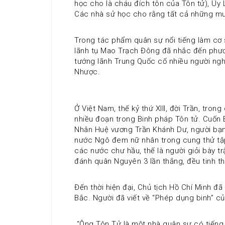
học cho là cháu đích tôn của Tôn tử), Úy 
Các nhà sử học cho rằng tất cả những mưu
Trong tác phẩm quân sự nổi tiếng làm cơ s
lãnh tụ Mao Trạch Đông đã nhắc đến phươn
tướng lãnh Trung Quốc cố nhiều người nghi
Nhược.
Ở Việt Nam, thế kỷ thứ XIII, đời Trần, tr
nhiều đoạn trong Binh pháp Tôn tử. Cuốn Bi
Nhân Huệ vương Trần Khánh Dư, người bạn c
nước Ngô đem nữ nhân trong cung thử tập 
các nước chư hầu, thế là người giỏi bày tr
đánh quân Nguyên 3 lần thắng, đều tinh t
Đến thời hiện đại, Chủ tịch Hồ Chí Minh đ
Bắc. Người đã viết về “Phép dụng binh” củ
 “Ông Tôn Tử là một nhà quân sự có tiếng