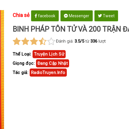
Chia sẻ
facebook
Messenger
Tweet
BINH PHÁP TÔN TỬ VÀ 200 TRẬN Đ
Đánh giá:
3.5/5
từ
336
lượt
Thể Loại:
Truyện Lịch Sử
Giọng đọc:
Đang Cập Nhật
Tác giả:
RadioTruyen.Info