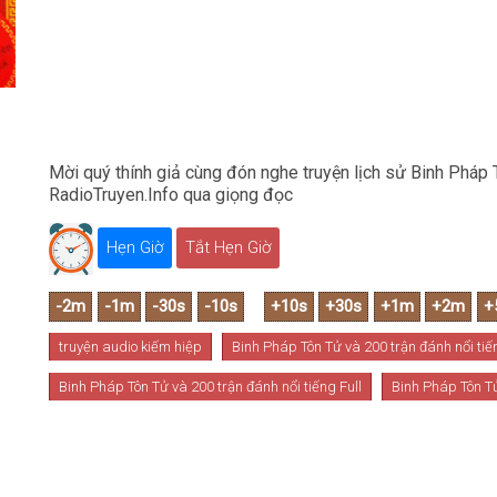
Mời quý thính giả cùng đón nghe truyện lịch sử Binh Pháp 
RadioTruyen.Info qua giọng đọc
Hẹn Giờ
Tắt Hẹn Giờ
truyện audio kiếm hiệp
Binh Pháp Tôn Tử và 200 trận đánh nổi tiế
Binh Pháp Tôn Tử và 200 trận đánh nổi tiếng Full
Binh Pháp Tôn Tử