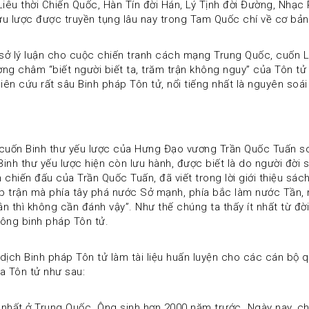
Liêu thời Chiến Quốc, Hàn Tín đời Hán, Lý Tịnh đời Đường, Nhạc 
 lược được truyền tụng lâu nay trong Tam Quốc chí về cơ bản,
ở lý luận cho cuộc chiến tranh cách mạng Trung Quốc, cuốn Luậ
g châm “biết người biết ta, trăm trận không nguy” của Tôn tử v
ên cứu rất sâu Binh pháp Tôn tử, nổi tiếng nhất là nguyên soá
ong cuốn Binh thư yếu lược của Hưng Đạo vương Trần Quốc Tuấn s
nh thư yếu lược hiện còn lưu hành, được biết là do người đời sa
hiến đấu của Trần Quốc Tuấn, đã viết trong lời giới thiệu sách 
trận mà phía tây phá nước Sở mạnh, phía bắc làm nước Tần, nư
ận thì không cần đánh vậy”. Như thế chúng ta thấy ít nhất từ đời
hông binh pháp Tôn tử.
ã dịch Binh pháp Tôn tử làm tài liệu huấn luyện cho các cán bộ 
a Tôn tử như sau:
 nhất ở Trung Quốc. Ông sinh hơn 2000 năm trước. Ngày nay, 