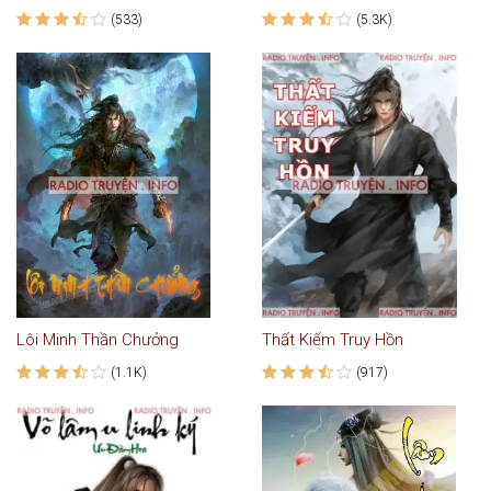
(533)
(5.3K)
Lôi Minh Thần Chưởng
Thất Kiếm Truy Hồn
(1.1K)
(917)