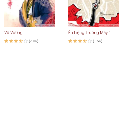
Vũ Vương
Én Liệng Truông Mây 1
(2.0K)
(1.5K)