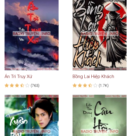
Án Trì Truy Xứ
Bồng Lai Hiệp Khách
(763)
(1.7K)