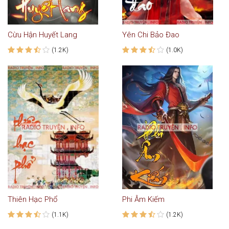
Cừu Hận Huyết Lang
Yên Chi Bảo Đao
(1.2K)
(1.0K)
Thiên Hạc Phổ
Phi Âm Kiếm
(1.1K)
(1.2K)