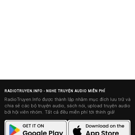
RADIOTRUYEN.INFO - NGHE TRUYỆN AUDIO MIỄN PHÍ
RadioTruyen.Info được thành lập nhằm mục đích lưu trữ và
chia sẻ các bộ truyện audio, sách nói, upload truyện audio
bởi hội viên nhóm. Tất cả đều miễn phí tới thính giả!