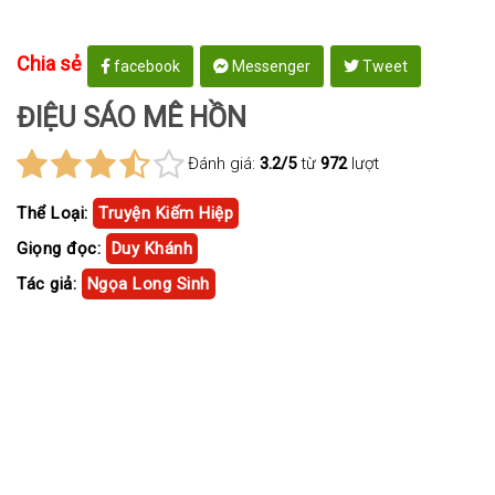
Chia sẻ
facebook
Messenger
Tweet
ĐIỆU SÁO MÊ HỒN
Đánh giá:
3.2/5
từ
972
lượt
Thể Loại:
Truyện Kiếm Hiệp
Giọng đọc:
Duy Khánh
Tác giả:
Ngọa Long Sinh