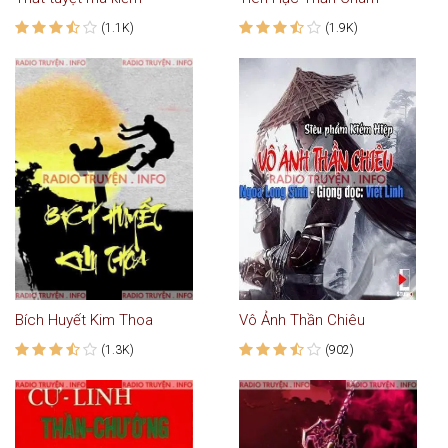
(1.1K)
(1.9K)
Bích Huyết Kim Thoa
Vô Ảnh Thần Chiêu
(1.3K)
(902)