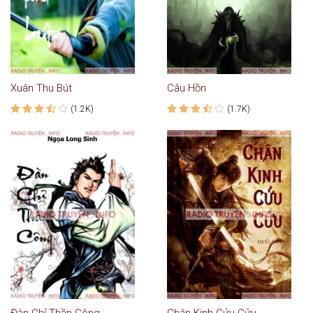
Xuân Thu Bút
Câu Hồn
(1.2K)
(1.7K)
Đàn Chỉ Thần Công
Chân Kinh Cửu Cửu